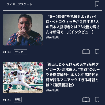
フィギュアスケート
「“0－0信仰”を払拭せよ」ミハイ
ロ・ペトロヴィッチが注目する3人
の日本人指導者とは？「松橋力蔵さ
んは新潟で…」【インタビュー】
2026/08/08
サッカー
#1149
「後出しじゃんけんの天才」阪神タ
イガース・高橋遥人、“無双”のルー
ツを徹底解剖…本人と中高時代恩
師が語るマニアックすぎる練習と
は？《常葉橘高校》
2026/08/08
野球
#1149