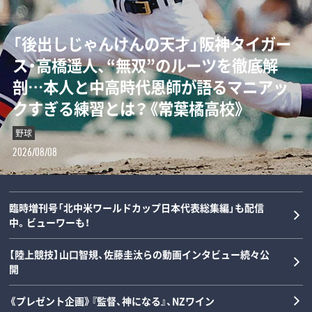
「“0－0信仰”を払拭せよ」ミハイロ・ペト
「後出しじゃんけんの天才」阪神タイガー
ダルビッシュの夏を終わらせた三塁手…
「女の子が男装して校内へ!?」荒木大輔と
ロヴィッチが注目する3人の日本人指導
ス・高橋遥人、“無双”のルーツを徹底解
22年後に浮かべた“笑顔”と“涙”の理由
斎藤佑樹が語る甲子園フィーバーと“あ
者とは？「松橋力蔵さんは新潟で…」【イ
剖…本人と中高時代恩師が語るマニアッ
とは？《最強右腕「甲子園ラストゲーム」
の夏の匂い”「早実は横浜と同じタイプで
ンタビュー】
クすぎる練習とは？《常葉橘高校》
の真実》
した」《スペシャル対談》
サッカー
野球
野球
野球
2026/08/08
2026/08/08
2026/08/07
2026/08/06
臨時増刊号「北中米ワールドカップ日本代表総集編」も配信
中。ビューワーも！
【陸上競技】山口智規、佐藤圭汰らの動画インタビュー続々公
開
《プレゼント企画》『監督、神になる』、NZワイン