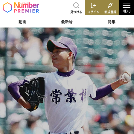
見つける
ログイン
新規登録
動画
最新号
特集