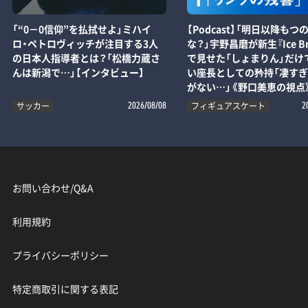
「“0－0信仰”を払拭せよ」ミハイ
【Podcast】「明日以降もつ
ロ・ペトロヴィッチが注目する3人
な？」宇野昌磨が新生『Ice Br
の日本人指導者とは？「松橋力蔵さ
で見せた「しょまりん」だけ
んは新潟で…」【インタビュー】
い座長としての矜持「凄す
がない…」《野口美恵の視点
サッカー
フィギュアスケート
2026/08/08
2
お問い合わせ/Q&A
利用規約
プライバシーポリシー
特定商取引に関する表記