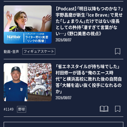
【Podcast】「明日以降もつのかな？」
宇野昌磨が新生『Ice Brave』で見せ
た「しょまりん」だけではない座長
としての矜持「凄すぎて言葉がな
い…」《野口美恵の視点》
2026/08/07
フィギュアスケート
動画・音声
「省エネスタイルが持ち味でした」
村田修一が語る“俺のエース時
代”と横浜高校に敗れた後の自問自
答「大輔を追い抜く投手になれるの
か」
2026/08/07
野球
#1149