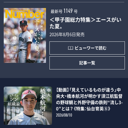
最新号
号
1149
＜甲子園総力特集＞エースがい
た夏。
2026年8月6日発売
ビューワーで読む
記事一覧
【動画】「見えているものが違う」中
央大・橋本航河が明かす須江航監督
の野球観と外野守備の鉄則“流し3-
0”とは？《特集：仙台育英⑤》
2026/08/10