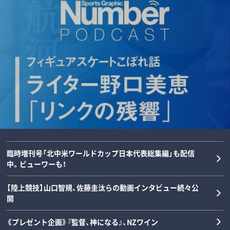
なぜ平良海馬は石垣島の“たった7人の野
球部”からライオンズのエースになれた
「“0－0信仰”を払拭せよ」ミハイロ・ペト
「後出しじゃんけんの天才」阪神タイガー
のか？「15分ぐらい泣きながら話をし
ロヴィッチが注目する3人の日本人指導
ス・高橋遥人、“無双”のルーツを徹底解
て…」《本人と八重山商工・恩師らの証
者とは？「松橋力蔵さんは新潟で…」【イ
剖…本人と中高時代恩師が語るマニアッ
言》
ンタビュー】
クすぎる練習とは？《常葉橘高校》
野球
サッカー
野球
2026/08/09
2026/08/08
2026/08/08
臨時増刊号「北中米ワールドカップ日本代表総集編」も配信
中。ビューワーも！
【陸上競技】山口智規、佐藤圭汰らの動画インタビュー続々公
開
《プレゼント企画》『監督、神になる』、NZワイン