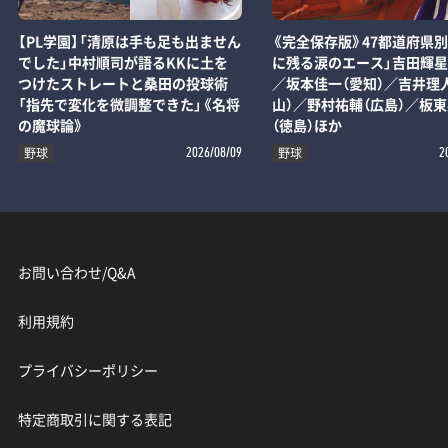
【PL学園】「清原は手も足も出ません
《完全保存版》47都道府県別
でした」中村順司が語るKKに土を
に残る涙のエース」吉田輝星
つけたストレートと桑田の投球術
／坂本佳一（愛知）／吉井理
「指先で変化を微調整できた」《名将
山）／野村祐輔（広島）／板
の魔球論》
（徳島）ほか
野球
野球
2026/08/09
2
お問い合わせ/Q&A
利用規約
プライバシーポリシー
特定商取引に関する表記