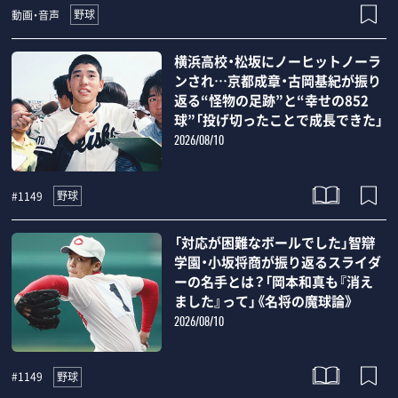
野球
動画・音声
横浜高校・松坂にノーヒットノーラ
ンされ…京都成章・古岡基紀が振り
返る“怪物の足跡”と“幸せの852
球”「投げ切ったことで成長できた」
2026/08/10
野球
#1149
「対応が困難なボールでした」智辯
学園・小坂将商が振り返るスライダ
ーの名手とは？「岡本和真も『消え
ました』って」《名将の魔球論》
2026/08/10
野球
#1149