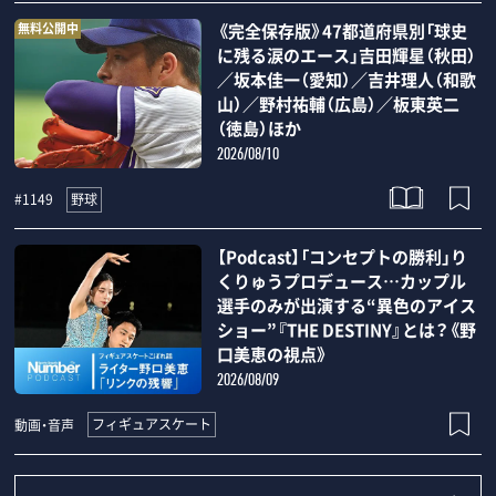
無料公開中
《完全保存版》47都道府県別「球史
に残る涙のエース」吉田輝星（秋田）
／坂本佳一（愛知）／吉井理人（和歌
山）／野村祐輔（広島）／板東英二
（徳島）ほか
2026/08/10
野球
#1149
【Podcast】「コンセプトの勝利」り
くりゅうプロデュース…カップル
選手のみが出演する“異色のアイス
ショー”『THE DESTINY』とは？《野
口美恵の視点》
2026/08/09
フィギュアスケート
動画・音声