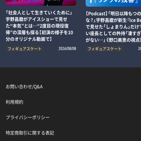
「社会人として生きていくために」
【Podcast】「明日以降もつ
宇野昌磨がアイスショーで見せ
な？」宇野昌磨が新生『Ice Br
た“本気”とは…“2度目の現役復
で見せた「しょまりん」だけ
帰”の深層も探る【初演の様子を10
い座長としての矜持「凄す
分のオリジナル動画で】
がない…」《野口美恵の視点
フィギュアスケート
フィギュアスケート
2026/08/08
2
お問い合わせ/Q&A
利用規約
プライバシーポリシー
特定商取引に関する表記