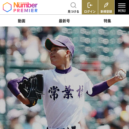
見つける
ログイン
新規登録
動画
最新号
特集