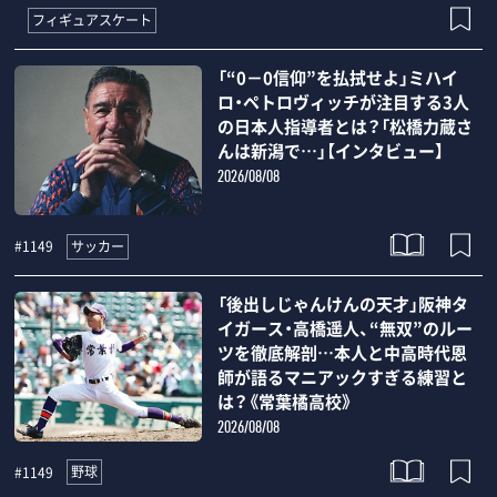
フィギュアスケート
「“0－0信仰”を払拭せよ」ミハイ
ロ・ペトロヴィッチが注目する3人
の日本人指導者とは？「松橋力蔵さ
んは新潟で…」【インタビュー】
2026/08/08
サッカー
#1149
「後出しじゃんけんの天才」阪神タ
イガース・高橋遥人、“無双”のルー
ツを徹底解剖…本人と中高時代恩
師が語るマニアックすぎる練習と
は？《常葉橘高校》
2026/08/08
野球
#1149