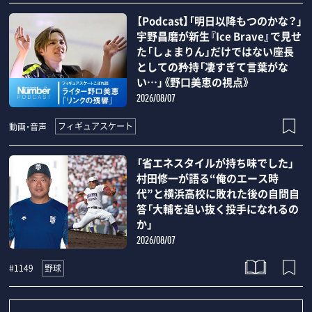
【Podcast】「明日以降もつのかな？」
宇野昌磨が新生『Ice Brave』で見せ
た「しょまりん」だけではない座長
としての矜持「凄すぎて言葉がな
い…」《野口美恵の視点》
2026/08/07
フィギュアスケート
動画・音声
「省エネスタイルが持ち味でした」
村田修一が語る“俺のエース時
代”と横浜高校に敗れた後の自問自
答「大輔を追い抜く投手になれるの
か」
2026/08/07
野球
#1149