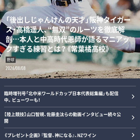
「“0－0信仰”を払拭せよ」ミハイロ・ペト
「後出しじゃんけんの天才」阪神タイガー
ダルビッシュの夏を終わらせた三塁手…
「女の子が男装して校内へ!?」荒木大輔と
ロヴィッチが注目する3人の日本人指導
ス・高橋遥人、“無双”のルーツを徹底解
22年後に浮かべた“笑顔”と“涙”の理由
斎藤佑樹が語る甲子園フィーバーと“あ
者とは？「松橋力蔵さんは新潟で…」【イ
剖…本人と中高時代恩師が語るマニアッ
とは？《最強右腕「甲子園ラストゲーム」
の夏の匂い”「早実は横浜と同じタイプで
ンタビュー】
クすぎる練習とは？《常葉橘高校》
の真実》
した」《スペシャル対談》
サッカー
野球
野球
野球
2026/08/08
2026/08/08
2026/08/07
2026/08/06
臨時増刊号「北中米ワールドカップ日本代表総集編」も配信
中。ビューワーも！
【陸上競技】山口智規、佐藤圭汰らの動画インタビュー続々公
開
《プレゼント企画》『監督、神になる』、NZワイン