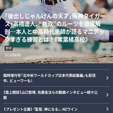
「“0－0信仰”を払拭せよ」ミハイロ・ペト
「後出しじゃんけんの天才」阪神タイガー
ダルビッシュの夏を終わらせた三塁手…
「女の子が男装して校内へ!?」荒木大輔と
ロヴィッチが注目する3人の日本人指導
ス・高橋遥人、“無双”のルーツを徹底解
22年後に浮かべた“笑顔”と“涙”の理由
斎藤佑樹が語る甲子園フィーバーと“あ
者とは？「松橋力蔵さんは新潟で…」【イ
剖…本人と中高時代恩師が語るマニアッ
とは？《最強右腕「甲子園ラストゲーム」
の夏の匂い”「早実は横浜と同じタイプで
ンタビュー】
クすぎる練習とは？《常葉橘高校》
の真実》
した」《スペシャル対談》
サッカー
野球
野球
野球
2026/08/08
2026/08/08
2026/08/07
2026/08/06
臨時増刊号「北中米ワールドカップ日本代表総集編」も配信
中。ビューワーも！
【陸上競技】山口智規、佐藤圭汰らの動画インタビュー続々公
開
《プレゼント企画》『監督、神になる』、NZワイン