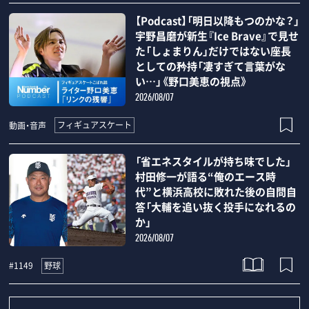
【Podcast】「明日以降もつのかな？」
宇野昌磨が新生『Ice Brave』で見せ
た「しょまりん」だけではない座長
としての矜持「凄すぎて言葉がな
い…」《野口美恵の視点》
2026/08/07
フィギュアスケート
動画・音声
「省エネスタイルが持ち味でした」
村田修一が語る“俺のエース時
代”と横浜高校に敗れた後の自問自
答「大輔を追い抜く投手になれるの
か」
2026/08/07
野球
#1149