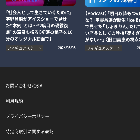
「社会人として生きていくために」
【Podcast】「明日以降もつ
宇野昌磨がアイスショーで見せ
な？」宇野昌磨が新生『Ice Br
た“本気”とは…“2度目の現役復
で見せた「しょまりん」だけ
帰”の深層も探る【初演の様子を10
い座長としての矜持「凄す
分のオリジナル動画で】
がない…」《野口美恵の視点
フィギュアスケート
フィギュアスケート
2026/08/08
2
お問い合わせ/Q&A
利用規約
プライバシーポリシー
特定商取引に関する表記