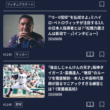
フィギュアスケート
「“0－0信仰”を払拭せよ」ミハイ
ロ・ペトロヴィッチが注目する3人
の日本人指導者とは？「松橋力蔵さ
んは新潟で…」【インタビュー】
2026/08/08
サッカー
#1149
「後出しじゃんけんの天才」阪神タ
イガース・高橋遥人、“無双”のルー
ツを徹底解剖…本人と中高時代恩
師が語るマニアックすぎる練習と
は？《常葉橘高校》
2026/08/08
野球
#1149