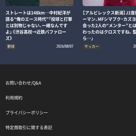
ストレートは148km…中村紀洋が
【アルビレックス新潟】J1復
語る“俺のエース時代”「投球と打撃
ーマン、MFシマブク・カズ
とは別物じゃない、一緒なんです
会った2人の“メンター”とは
よ」《渋谷高校→近鉄バファロー
わったのはクロスですね。
ズ》
ら…」
野球
サッカー
2026/08/07
2
お問い合わせ/Q&A
利用規約
プライバシーポリシー
特定商取引に関する表記