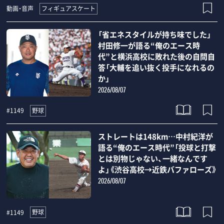
フィギュアスケート
動画・音声
「省エネスタイルが持ち味でした」
村田修一が語る“俺のエース時
代”と横浜高校に敗れた後の自問自
答「大輔を追い抜く投手になれるの
か」
2026/08/07
野球
#1149
ストレートは148km…中村紀洋が
語る“俺のエース時代”「投球と打撃
とは別物じゃない、一緒なんです
よ」《渋谷高校→近鉄バファローズ》
2026/08/07
野球
#1149