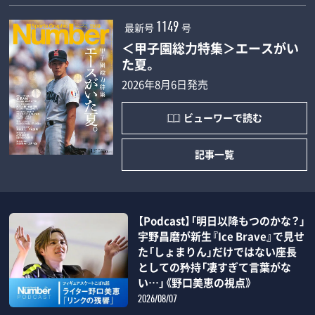
最新号
号
1149
＜甲子園総力特集＞エースがい
た夏。
2026年8月6日発売
ビューワーで読む
記事一覧
【Podcast】「明日以降もつのかな？」
宇野昌磨が新生『Ice Brave』で見せ
た「しょまりん」だけではない座長
としての矜持「凄すぎて言葉がな
い…」《野口美恵の視点》
2026/08/07