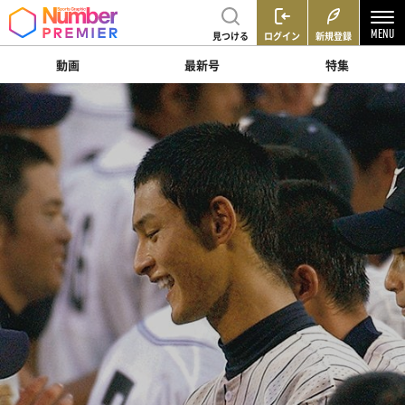
見つける
ログイン
新規登録
動画
最新号
特集