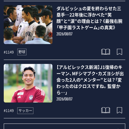
ダルビッシュの夏を終わらせた三
塁手…22年後に浮かべた“笑
顔”と“涙”の理由とは？《最強右腕
「甲子園ラストゲーム」の真実》
2026/08/07
野球
#1149
【アルビレックス新潟】J1復帰のキ
ーマン、MFシマブク・カズヨシが出
会った2人の“メンター”とは？「変
わったのはクロスですね。監督か
ら…」
2026/08/07
サッカー
#1149