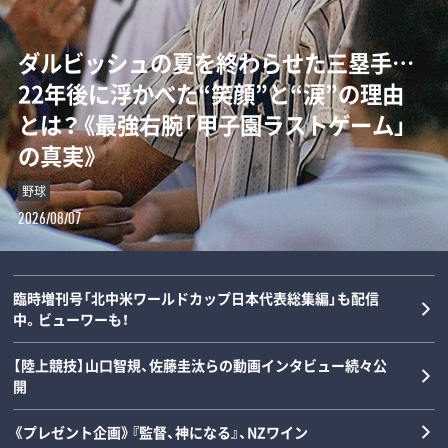
ダルビッシュの夏を終わらせた三塁手…
「女の子が男装して校内へ!?」荒木大輔と
【甲子園】横浜高校の“歴代最強エース”は
「Qちゃん、マジで何してんの！」高橋尚子
22年後に浮かべた“笑顔”と“涙”の理由
斎藤佑樹が語る甲子園フィーバーと“あ
誰なのか…松坂大輔と渡辺元智が語
の愛称を生んだ“裸にアルミホイル”と小
とは？《最強右腕「甲子園ラストゲーム」
の夏の匂い”「早実は横浜と同じタイプで
る“背番号1”の条件「人間的には丹波し
出義雄が書いた鬼メニュー「今日は日本
の真実》
した」《スペシャル対談》
かない」
記録が練習…」《浜田雅功の対談連載》
野球
野球
野球
陸上
2026/08/07
2026/08/06
2026/08/05
2026/08/05
臨時増刊号「北中米ワールドカップ日本代表総集編」も配信
中。ビューワーも！
【陸上競技】山口智規、佐藤圭汰らの動画インタビュー続々公
開
《プレゼント企画》『監督、神になる』、NZワイン