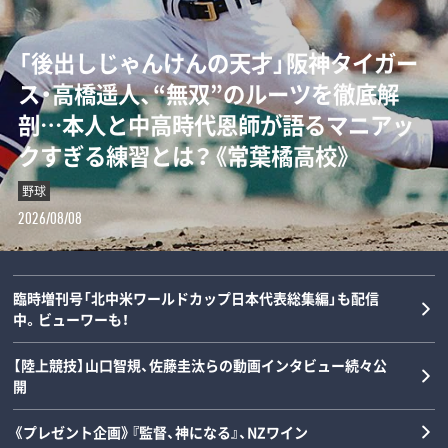
「“0－0信仰”を払拭せよ」ミハイロ・ペト
「後出しじゃんけんの天才」阪神タイガー
ダルビッシュの夏を終わらせた三塁手…
「女の子が男装して校内へ!?」荒木大輔と
ロヴィッチが注目する3人の日本人指導
ス・高橋遥人、“無双”のルーツを徹底解
22年後に浮かべた“笑顔”と“涙”の理由
斎藤佑樹が語る甲子園フィーバーと“あ
者とは？「松橋力蔵さんは新潟で…」【イ
剖…本人と中高時代恩師が語るマニアッ
とは？《最強右腕「甲子園ラストゲーム」
の夏の匂い”「早実は横浜と同じタイプで
ンタビュー】
クすぎる練習とは？《常葉橘高校》
の真実》
した」《スペシャル対談》
サッカー
野球
野球
野球
2026/08/08
2026/08/08
2026/08/07
2026/08/06
臨時増刊号「北中米ワールドカップ日本代表総集編」も配信
中。ビューワーも！
【陸上競技】山口智規、佐藤圭汰らの動画インタビュー続々公
開
《プレゼント企画》『監督、神になる』、NZワイン