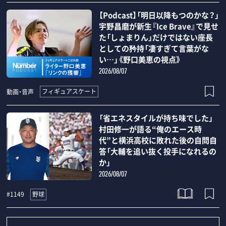
【Podcast】「明日以降もつのかな？」
宇野昌磨が新生『Ice Brave』で見せ
た「しょまりん」だけではない座長
としての矜持「凄すぎて言葉がな
い…」《野口美恵の視点》
2026/08/07
フィギュアスケート
動画・音声
「省エネスタイルが持ち味でした」
村田修一が語る“俺のエース時
代”と横浜高校に敗れた後の自問自
答「大輔を追い抜く投手になれるの
か」
2026/08/07
野球
#1149