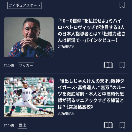
フィギュアスケート
「“0－0信仰”を払拭せよ」ミハイ
ロ・ペトロヴィッチが注目する3人
の日本人指導者とは？「松橋力蔵さ
んは新潟で…」【インタビュー】
2026/08/08
サッカー
#1149
「後出しじゃんけんの天才」阪神タ
イガース・高橋遥人、“無双”のルー
ツを徹底解剖…本人と中高時代恩
師が語るマニアックすぎる練習と
は？《常葉橘高校》
2026/08/08
野球
#1149