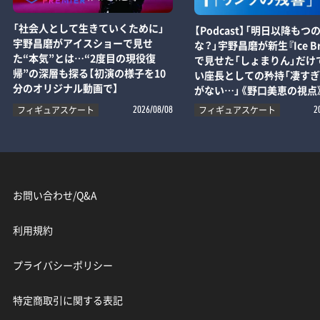
「社会人として生きていくために」
【Podcast】「明日以降もつ
宇野昌磨がアイスショーで見せ
な？」宇野昌磨が新生『Ice Br
た“本気”とは…“2度目の現役復
で見せた「しょまりん」だけ
帰”の深層も探る【初演の様子を10
い座長としての矜持「凄す
分のオリジナル動画で】
がない…」《野口美恵の視点
フィギュアスケート
フィギュアスケート
2026/08/08
2
お問い合わせ/Q&A
利用規約
プライバシーポリシー
特定商取引に関する表記