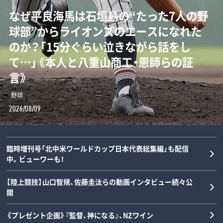
なぜ平良海馬は石垣島の“たった7人の野
球部”からライオンズのエースになれた
「“0－0信仰”を払拭せよ」ミハイロ・ペト
「後出しじゃんけんの天才」阪神タイガー
のか？「15分ぐらい泣きながら話をし
ロヴィッチが注目する3人の日本人指導
ス・高橋遥人、“無双”のルーツを徹底解
て…」《本人と八重山商工・恩師らの証
者とは？「松橋力蔵さんは新潟で…」【イ
剖…本人と中高時代恩師が語るマニアッ
言》
ンタビュー】
クすぎる練習とは？《常葉橘高校》
野球
サッカー
野球
2026/08/09
2026/08/08
2026/08/08
臨時増刊号「北中米ワールドカップ日本代表総集編」も配信
中。ビューワーも！
【陸上競技】山口智規、佐藤圭汰らの動画インタビュー続々公
開
《プレゼント企画》『監督、神になる』、NZワイン