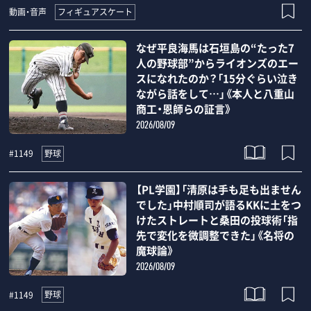
フィギュアスケート
動画・音声
なぜ平良海馬は石垣島の“たった7
人の野球部”からライオンズのエー
スになれたのか？「15分ぐらい泣き
ながら話をして…」《本人と八重山
商工・恩師らの証言》
2026/08/09
野球
#1149
【PL学園】「清原は手も足も出ません
でした」中村順司が語るKKに土をつ
けたストレートと桑田の投球術「指
先で変化を微調整できた」《名将の
魔球論》
2026/08/09
野球
#1149