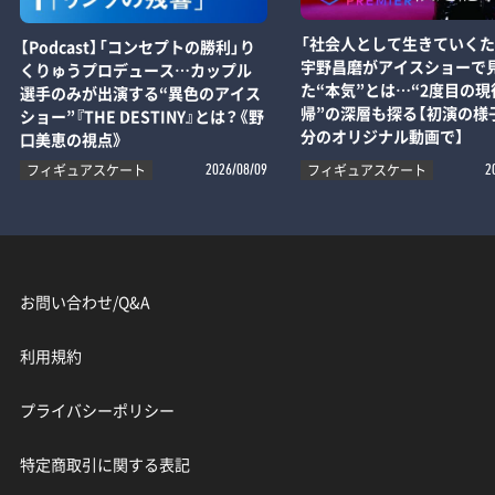
「社会人として生きていくた
【Podcast】「コンセプトの勝利」り
宇野昌磨がアイスショーで
くりゅうプロデュース…カップル
た“本気”とは…“2度目の現
選手のみが出演する“異色のアイス
帰”の深層も探る【初演の様子
ショー”『THE DESTINY』とは？《野
分のオリジナル動画で】
口美恵の視点》
フィギュアスケート
フィギュアスケート
2026/08/09
2
お問い合わせ/Q&A
利用規約
プライバシーポリシー
特定商取引に関する表記