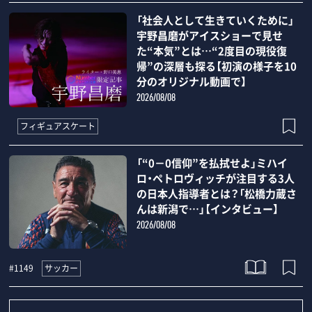
「社会人として生きていくために」
宇野昌磨がアイスショーで見せ
た“本気”とは…“2度目の現役復
帰”の深層も探る【初演の様子を10
分のオリジナル動画で】
2026/08/08
フィギュアスケート
「“0－0信仰”を払拭せよ」ミハイ
ロ・ペトロヴィッチが注目する3人
の日本人指導者とは？「松橋力蔵さ
んは新潟で…」【インタビュー】
2026/08/08
サッカー
#1149