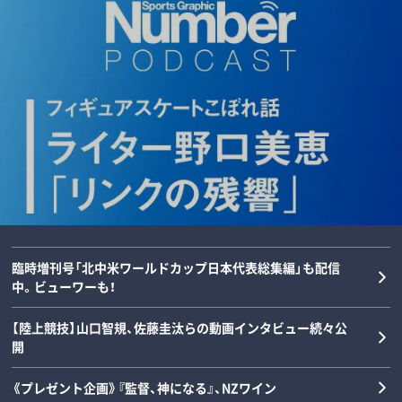
「後出しじゃんけんの天才」阪神タイガー
ダルビッシュの夏を終わらせた三塁手…
「女の子が男装して校内へ!?」荒木大輔と
【甲子園】横浜高校の“歴代最強エース”は
ス・高橋遥人、“無双”のルーツを徹底解
22年後に浮かべた“笑顔”と“涙”の理由
斎藤佑樹が語る甲子園フィーバーと“あ
誰なのか…松坂大輔と渡辺元智が語
剖…本人と中高時代恩師が語るマニアッ
とは？《最強右腕「甲子園ラストゲーム」
の夏の匂い”「早実は横浜と同じタイプで
る“背番号1”の条件「人間的には丹波し
クすぎる練習とは？《常葉橘高校》
の真実》
した」《スペシャル対談》
かない」
野球
野球
野球
野球
2026/08/08
2026/08/07
2026/08/06
2026/08/05
臨時増刊号「北中米ワールドカップ日本代表総集編」も配信
中。ビューワーも！
【陸上競技】山口智規、佐藤圭汰らの動画インタビュー続々公
開
《プレゼント企画》『監督、神になる』、NZワイン