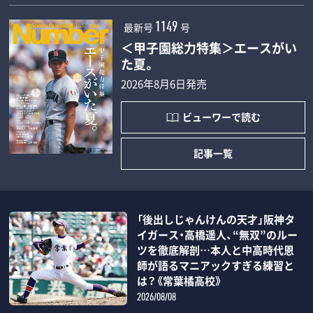
最新号
号
1149
＜甲子園総力特集＞エースがい
た夏。
2026年8月6日発売
ビューワーで読む
記事一覧
「後出しじゃんけんの天才」阪神タ
イガース・高橋遥人、“無双”のルー
ツを徹底解剖…本人と中高時代恩
師が語るマニアックすぎる練習と
は？《常葉橘高校》
2026/08/08