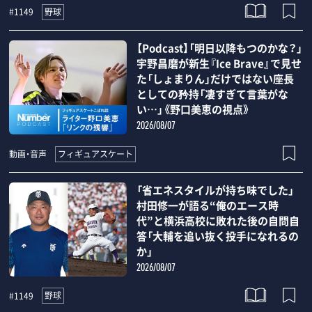
野球
#1149
【Podcast】「明日以降もつのかな？」
宇野昌磨が新生『Ice Brave』で見せ
た「しょまりん」だけではない座長
としての矜持「凄すぎて言葉がな
い…」《野口美恵の視点》
2026/08/07
フィギュアスケート
動画・音声
「省エネスタイルが持ち味でした」
村田修一が語る“俺のエース時
代”と横浜高校に敗れた後の自問自
答「大輔を追い抜く投手になれるの
か」
2026/08/07
野球
#1149