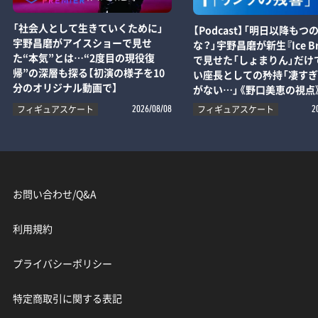
「社会人として生きていくために」
【Podcast】「明日以降もつ
宇野昌磨がアイスショーで見せ
な？」宇野昌磨が新生『Ice Br
た“本気”とは…“2度目の現役復
で見せた「しょまりん」だけ
帰”の深層も探る【初演の様子を10
い座長としての矜持「凄す
分のオリジナル動画で】
がない…」《野口美恵の視点
フィギュアスケート
フィギュアスケート
2026/08/08
2
お問い合わせ/Q&A
利用規約
プライバシーポリシー
特定商取引に関する表記