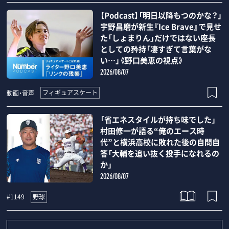
【Podcast】「明日以降もつのかな？」
宇野昌磨が新生『Ice Brave』で見せ
た「しょまりん」だけではない座長
としての矜持「凄すぎて言葉がな
い…」《野口美恵の視点》
2026/08/07
フィギュアスケート
動画・音声
「省エネスタイルが持ち味でした」
村田修一が語る“俺のエース時
代”と横浜高校に敗れた後の自問自
答「大輔を追い抜く投手になれるの
か」
2026/08/07
野球
#1149