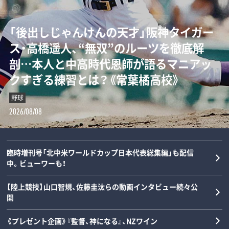
「“0－0信仰”を払拭せよ」ミハイロ・ペト
「後出しじゃんけんの天才」阪神タイガー
ダルビッシュの夏を終わらせた三塁手…
「女の子が男装して校内へ!?」荒木大輔と
ロヴィッチが注目する3人の日本人指導
ス・高橋遥人、“無双”のルーツを徹底解
22年後に浮かべた“笑顔”と“涙”の理由
斎藤佑樹が語る甲子園フィーバーと“あ
者とは？「松橋力蔵さんは新潟で…」【イ
剖…本人と中高時代恩師が語るマニアッ
とは？《最強右腕「甲子園ラストゲーム」
の夏の匂い”「早実は横浜と同じタイプで
ンタビュー】
クすぎる練習とは？《常葉橘高校》
の真実》
した」《スペシャル対談》
サッカー
野球
野球
野球
2026/08/08
2026/08/08
2026/08/07
2026/08/06
臨時増刊号「北中米ワールドカップ日本代表総集編」も配信
中。ビューワーも！
【陸上競技】山口智規、佐藤圭汰らの動画インタビュー続々公
開
《プレゼント企画》『監督、神になる』、NZワイン