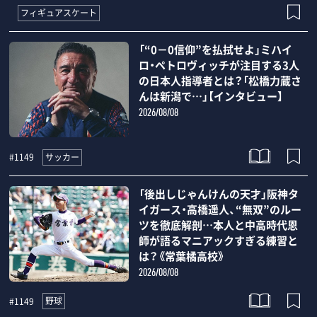
フィギュアスケート
「“0－0信仰”を払拭せよ」ミハイ
ロ・ペトロヴィッチが注目する3人
の日本人指導者とは？「松橋力蔵さ
んは新潟で…」【インタビュー】
2026/08/08
サッカー
#1149
「後出しじゃんけんの天才」阪神タ
イガース・高橋遥人、“無双”のルー
ツを徹底解剖…本人と中高時代恩
師が語るマニアックすぎる練習と
は？《常葉橘高校》
2026/08/08
野球
#1149