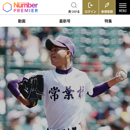
見つける
ログイン
新規登録
動画
最新号
特集