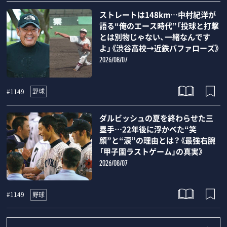
ストレートは148km…中村紀洋が
語る“俺のエース時代”「投球と打撃
とは別物じゃない、一緒なんです
よ」《渋谷高校→近鉄バファローズ》
2026/08/07
野球
#1149
ダルビッシュの夏を終わらせた三
塁手…22年後に浮かべた“笑
顔”と“涙”の理由とは？《最強右腕
「甲子園ラストゲーム」の真実》
2026/08/07
野球
#1149