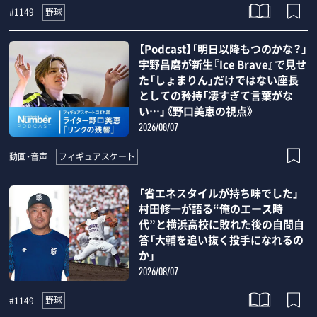
野球
#1149
【Podcast】「明日以降もつのかな？」
宇野昌磨が新生『Ice Brave』で見せ
た「しょまりん」だけではない座長
としての矜持「凄すぎて言葉がな
い…」《野口美恵の視点》
2026/08/07
フィギュアスケート
動画・音声
「省エネスタイルが持ち味でした」
村田修一が語る“俺のエース時
代”と横浜高校に敗れた後の自問自
答「大輔を追い抜く投手になれるの
か」
2026/08/07
野球
#1149