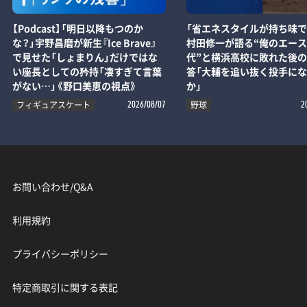
【Podcast】「明日以降もつのか
「省エネスタイルが持ち味で
な？」宇野昌磨が新生『Ice Brave』
村田修一が語る“俺のエー
で見せた「しょまりん」だけではな
代”と横浜高校に敗れた後
い座長としての矜持「凄すぎて言葉
答「大輔を追い抜く投手に
がない…」《野口美恵の視点》
か」
フィギュアスケート
野球
2026/08/07
2
お問い合わせ/Q&A
利用規約
プライバシーポリシー
特定商取引に関する表記