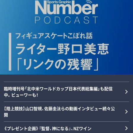
「後出しじゃんけんの天才」阪神タイガー
ダルビッシュの夏を終わらせた三塁手…
「女の子が男装して校内へ!?」荒木大輔と
【甲子園】横浜高校の“歴代最強エース”は
ス・高橋遥人、“無双”のルーツを徹底解
22年後に浮かべた“笑顔”と“涙”の理由
斎藤佑樹が語る甲子園フィーバーと“あ
誰なのか…松坂大輔と渡辺元智が語
剖…本人と中高時代恩師が語るマニアッ
とは？《最強右腕「甲子園ラストゲーム」
の夏の匂い”「早実は横浜と同じタイプで
る“背番号1”の条件「人間的には丹波し
クすぎる練習とは？《常葉橘高校》
の真実》
した」《スペシャル対談》
かない」
野球
野球
野球
野球
2026/08/08
2026/08/07
2026/08/06
2026/08/05
臨時増刊号「北中米ワールドカップ日本代表総集編」も配信
中。ビューワーも！
【陸上競技】山口智規、佐藤圭汰らの動画インタビュー続々公
開
《プレゼント企画》『監督、神になる』、NZワイン