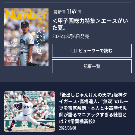
最新号
号
1149
＜甲子園総力特集＞エースがい
た夏。
2026年8月6日発売
ビューワーで読む
記事一覧
「後出しじゃんけんの天才」阪神タ
イガース・高橋遥人、“無双”のルー
ツを徹底解剖…本人と中高時代恩
師が語るマニアックすぎる練習と
は？《常葉橘高校》
2026/08/08