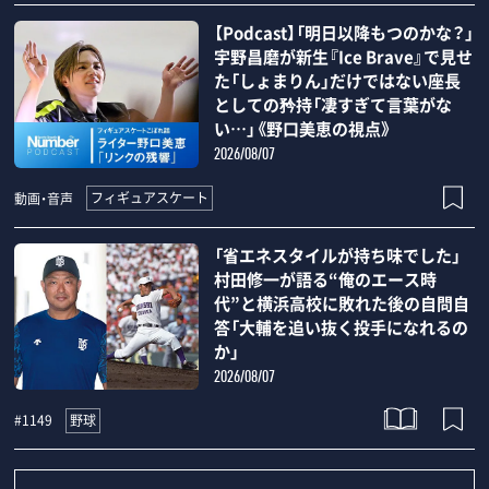
【Podcast】「明日以降もつのかな？」
宇野昌磨が新生『Ice Brave』で見せ
た「しょまりん」だけではない座長
としての矜持「凄すぎて言葉がな
い…」《野口美恵の視点》
2026/08/07
フィギュアスケート
動画・音声
「省エネスタイルが持ち味でした」
村田修一が語る“俺のエース時
代”と横浜高校に敗れた後の自問自
答「大輔を追い抜く投手になれるの
か」
2026/08/07
野球
#1149