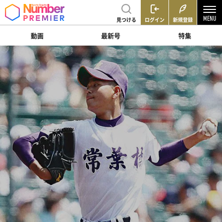
見つける
ログイン
新規登録
動画
最新号
特集