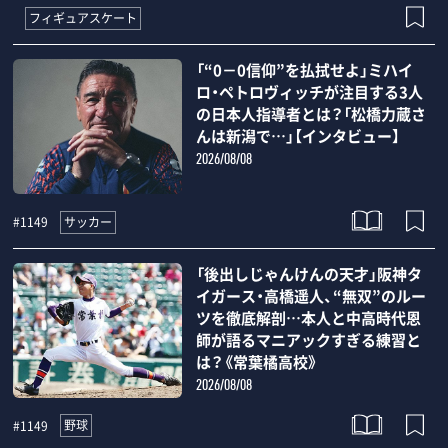
フィギュアスケート
「“0－0信仰”を払拭せよ」ミハイ
ロ・ペトロヴィッチが注目する3人
の日本人指導者とは？「松橋力蔵さ
んは新潟で…」【インタビュー】
2026/08/08
サッカー
#1149
「後出しじゃんけんの天才」阪神タ
イガース・高橋遥人、“無双”のルー
ツを徹底解剖…本人と中高時代恩
師が語るマニアックすぎる練習と
は？《常葉橘高校》
2026/08/08
野球
#1149