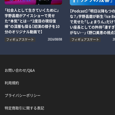
「社会人として生きていくために」
【Podcast】「明日以降もつ
宇野昌磨がアイスショーで見せ
な？」宇野昌磨が新生『Ice Br
た“本気”とは…“2度目の現役復
で見せた「しょまりん」だけ
帰”の深層も探る【初演の様子を10
い座長としての矜持「凄す
分のオリジナル動画で】
がない…」《野口美恵の視点
フィギュアスケート
フィギュアスケート
2026/08/08
2
お問い合わせ/Q&A
利用規約
プライバシーポリシー
特定商取引に関する表記