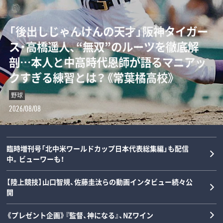
「“0－0信仰”を払拭せよ」ミハイロ・ペト
「後出しじゃんけんの天才」阪神タイガー
ダルビッシュの夏を終わらせた三塁手…
「女の子が男装して校内へ!?」荒木大輔と
ロヴィッチが注目する3人の日本人指導
ス・高橋遥人、“無双”のルーツを徹底解
22年後に浮かべた“笑顔”と“涙”の理由
斎藤佑樹が語る甲子園フィーバーと“あ
者とは？「松橋力蔵さんは新潟で…」【イ
剖…本人と中高時代恩師が語るマニアッ
とは？《最強右腕「甲子園ラストゲーム」
の夏の匂い”「早実は横浜と同じタイプで
ンタビュー】
クすぎる練習とは？《常葉橘高校》
の真実》
した」《スペシャル対談》
サッカー
野球
野球
野球
2026/08/08
2026/08/08
2026/08/07
2026/08/06
臨時増刊号「北中米ワールドカップ日本代表総集編」も配信
中。ビューワーも！
【陸上競技】山口智規、佐藤圭汰らの動画インタビュー続々公
開
《プレゼント企画》『監督、神になる』、NZワイン