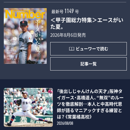
最新号
号
1149
＜甲子園総力特集＞エースがい
た夏。
2026年8月6日発売
ビューワーで読む
記事一覧
「後出しじゃんけんの天才」阪神タ
イガース・高橋遥人、“無双”のルー
ツを徹底解剖…本人と中高時代恩
師が語るマニアックすぎる練習と
は？《常葉橘高校》
2026/08/08