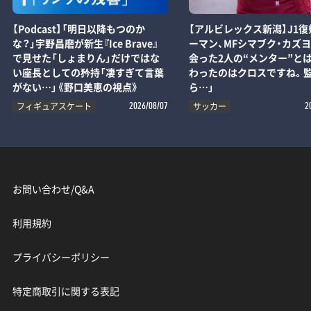
【Podcast】「明日以降もつのか
【アルビレックス新潟】J1復
な？」宇野昌磨が新生『Ice Brave』
ーマン、MFシマブク・カズ
で見せた「しょまりん」だけではな
会った2人の“メンター”とは
い座長としての矜持「凄すぎて言葉
わったのはクロスですね。
がない…」《野口美恵の視点》
ら…」
フィギュアスケート
サッカー
2026/08/07
2
お問い合わせ/Q&A
利用規約
プライバシーポリシー
特定商取引に関する表記