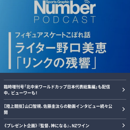
「後出しじゃんけんの天才」阪神タイガー
ダルビッシュの夏を終わらせた三塁手…
「女の子が男装して校内へ!?」荒木大輔と
【甲子園】横浜高校の“歴代最強エース”は
ス・高橋遥人、“無双”のルーツを徹底解
22年後に浮かべた“笑顔”と“涙”の理由
斎藤佑樹が語る甲子園フィーバーと“あ
誰なのか…松坂大輔と渡辺元智が語
剖…本人と中高時代恩師が語るマニアッ
とは？《最強右腕「甲子園ラストゲーム」
の夏の匂い”「早実は横浜と同じタイプで
る“背番号1”の条件「人間的には丹波し
クすぎる練習とは？《常葉橘高校》
の真実》
した」《スペシャル対談》
かない」
野球
野球
野球
野球
2026/08/08
2026/08/07
2026/08/06
2026/08/05
臨時増刊号「北中米ワールドカップ日本代表総集編」も配信
中。ビューワーも！
【陸上競技】山口智規、佐藤圭汰らの動画インタビュー続々公
開
《プレゼント企画》『監督、神になる』、NZワイン