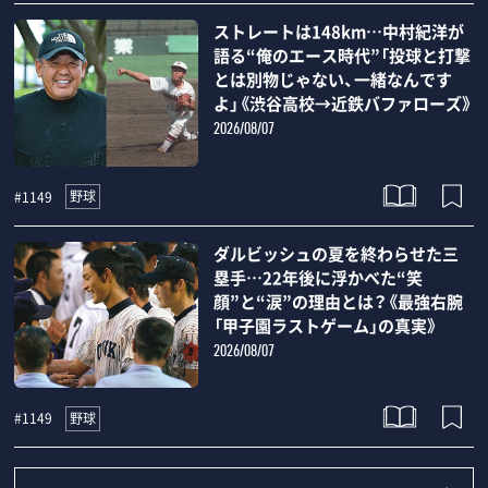
ストレートは148km…中村紀洋が
語る“俺のエース時代”「投球と打撃
とは別物じゃない、一緒なんです
よ」《渋谷高校→近鉄バファローズ》
2026/08/07
野球
#1149
ダルビッシュの夏を終わらせた三
塁手…22年後に浮かべた“笑
顔”と“涙”の理由とは？《最強右腕
「甲子園ラストゲーム」の真実》
2026/08/07
野球
#1149