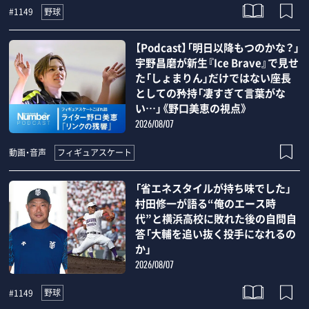
野球
#1149
【Podcast】「明日以降もつのかな？」
宇野昌磨が新生『Ice Brave』で見せ
た「しょまりん」だけではない座長
としての矜持「凄すぎて言葉がな
い…」《野口美恵の視点》
2026/08/07
フィギュアスケート
動画・音声
「省エネスタイルが持ち味でした」
村田修一が語る“俺のエース時
代”と横浜高校に敗れた後の自問自
答「大輔を追い抜く投手になれるの
か」
2026/08/07
野球
#1149