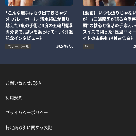
「こんな選手はもう出てきちゃダ
【動画】「いつも通りじゃな
メ」バレーボール・清水邦広が乗り
が…」三浦龍司が語る今季序
越えた7度の手術と3度の五輪「福澤
調”の核心と復活の手応え、
の分まで、思いを乗っけて…」《引退
スイスで測った“足型”「オ
記念インタビュー》
イドの未来も」《独占告白》
バレーボール
陸上
2026/07/30
2
お問い合わせ/Q&A
利用規約
プライバシーポリシー
特定商取引に関する表記