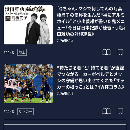
「Qちゃん、マジで何してんの！」高
橋尚子の愛称を生んだ“裸にアルミ
ホイル”と小出義雄が書いた鬼メニ
ュー「今日は日本記録が練習…」《浜
田雅功の対談連載》
2026/08/05
陸上
#1148
“持たざる者”と“持てる者”が直線
でつながる…カーボベルデとメッ
シの守備が思い出せてくれた「サッ
カーの根っこ」とは？《W杯コラム》
2026/08/04
サッカー
#1148