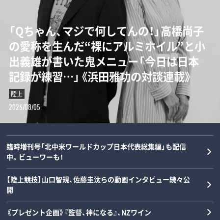
【甲子園】横浜高校の“歴代最強エース”は
「Qちゃん、マジで何してんの！」高橋尚子
“持たざる者”と“持てる者”が直線でつ
誰なのか…松坂大輔と渡辺元智が語
の愛称を生んだ“裸にアルミホイル”と小
ながる…カーボベルデとメッシの守備が
る“背番号1”の条件「人間的には丹波し
出義雄が書いた鬼メニュー「今日は日本
思い出せてくれた「サッカーの根っこ」と
かない」
記録が練習…」《浜田雅功の対談連載》
は？《W杯コラム》
野球
陸上
サッカー
2026/08/05
2026/08/05
2026/08/04
臨時増刊号「北中米ワールドカップ日本代表総集編」も配信
中。ビューワーも！
【陸上競技】山口智規、佐藤圭汰らの動画インタビュー続々公
開
《プレゼント企画》『監督、神になる』、NZワイン