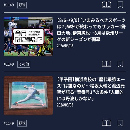
野球
#1149
【8/6→9/9】「いまみるべきスポーツ
は？」W杯が終わってもサッカー！鎌
田大地、伊東純也…8月は欧州リー
グの新シーズンが開幕
2026/08/06
その他
#1149
【甲子園】横浜高校の“歴代最強エー
ス”は誰なのか…松坂大輔と渡辺元
智が語る“背番号1”の条件「人間的
には丹波しかない」
2026/08/05
野球
#1149