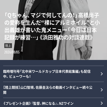
【甲子園】横浜高校の“歴代最強エース”は
「Qちゃん、マジで何してんの！」高橋尚子
“持たざる者”と“持てる者”が直線でつ
誰なのか…松坂大輔と渡辺元智が語
の愛称を生んだ“裸にアルミホイル”と小
ながる…カーボベルデとメッシの守備が
る“背番号1”の条件「人間的には丹波し
出義雄が書いた鬼メニュー「今日は日本
思い出せてくれた「サッカーの根っこ」と
かない」
記録が練習…」《浜田雅功の対談連載》
は？《W杯コラム》
野球
陸上
サッカー
2026/08/05
2026/08/05
2026/08/04
臨時増刊号「北中米ワールドカップ日本代表総集編」も配信
中。ビューワーも！
【陸上競技】山口智規、佐藤圭汰らの動画インタビュー続々公
開
《プレゼント企画》『監督、神になる』、NZワイン