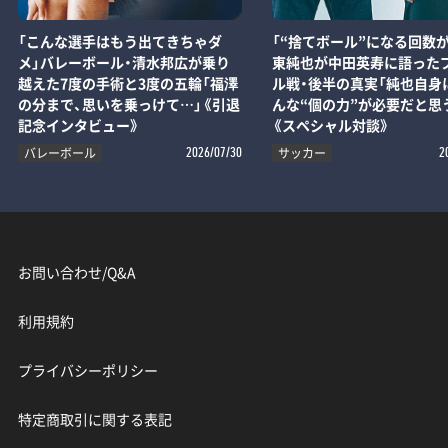
「こんな選手はもう出てきちゃダ
「“捨てボール”になる回数が
メ」バレーボール・清水邦広が乗り
東純也が中田英寿に語った
越えた7度の手術と3度の五輪「福澤
ル戦・後半の真実「純也自身
の分まで、思いを乗っけて…」《引退
んな“個の力”が必要だと思
記念インタビュー》
《スペシャル対談》
バレーボール
サッカー
2026/07/30
2
お問い合わせ/Q&A
利用規約
プライバシーポリシー
特定商取引に関する表記