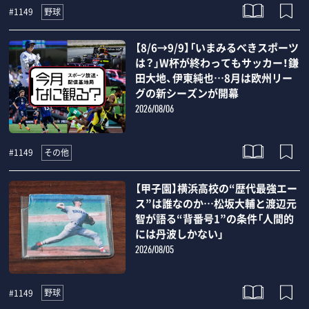
野球
#1149
【8/6→9/9】「いまみるべきスポーツ
は？」W杯が終わってもサッカー！鎌
田大地、伊東純也…8月は欧州リー
グの新シーズンが開幕
2026/08/06
その他
#1149
【甲子園】横浜高校の“歴代最強エー
ス”は誰なのか…松坂大輔と渡辺元
智が語る“背番号1”の条件「人間的
には丹波しかない」
2026/08/05
野球
#1149