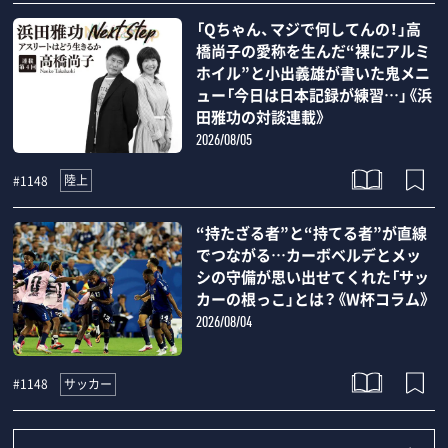
「Qちゃん、マジで何してんの！」高
橋尚子の愛称を生んだ“裸にアルミ
ホイル”と小出義雄が書いた鬼メニ
ュー「今日は日本記録が練習…」《浜
田雅功の対談連載》
2026/08/05
陸上
#1148
“持たざる者”と“持てる者”が直線
でつながる…カーボベルデとメッ
シの守備が思い出せてくれた「サッ
カーの根っこ」とは？《W杯コラム》
2026/08/04
サッカー
#1148