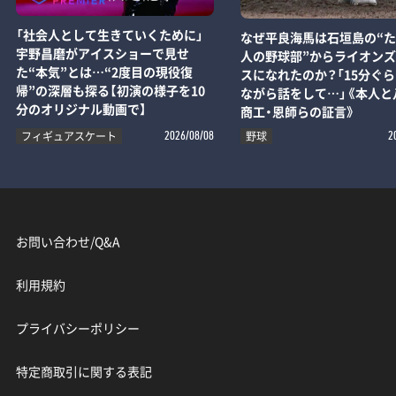
「社会人として生きていくために」
なぜ平良海馬は石垣島の“た
宇野昌磨がアイスショーで見せ
人の野球部”からライオン
た“本気”とは…“2度目の現役復
スになれたのか？「15分ぐ
帰”の深層も探る【初演の様子を10
ながら話をして…」《本人と
分のオリジナル動画で】
商工・恩師らの証言》
フィギュアスケート
野球
2026/08/08
2
お問い合わせ/Q&A
利用規約
プライバシーポリシー
特定商取引に関する表記