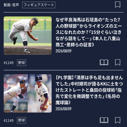
フィギュアスケート
動画・音声
なぜ平良海馬は石垣島の“たった7
人の野球部”からライオンズのエー
スになれたのか？「15分ぐらい泣き
ながら話をして…」《本人と八重山
商工・恩師らの証言》
2026/08/09
野球
#1149
【PL学園】「清原は手も足も出ません
でした」中村順司が語るKKに土をつ
けたストレートと桑田の投球術「指
先で変化を微調整できた」《名将の
魔球論》
2026/08/09
野球
#1149