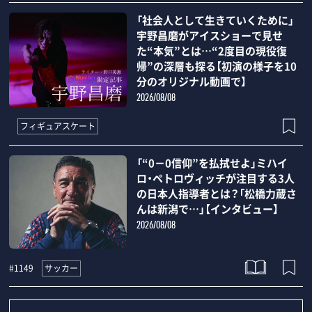
「社会人として生きていくために」
宇野昌磨がアイスショーで見せ
た“本気”とは…“2度目の現役復
帰”の深層も探る【初演の様子を10
分のオリジナル動画で】
2026/08/08
フィギュアスケート
「“0－0信仰”を払拭せよ」ミハイ
ロ・ペトロヴィッチが注目する3人
の日本人指導者とは？「松橋力蔵さ
んは新潟で…」【インタビュー】
2026/08/08
サッカー
#1149