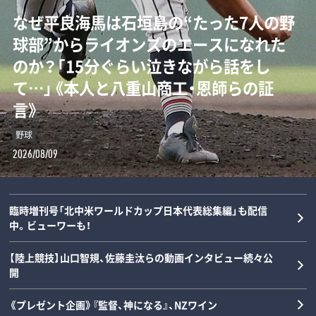
なぜ平良海馬は石垣島の“たった7人の野
球部”からライオンズのエースになれた
「“0－0信仰”を払拭せよ」ミハイロ・ペト
「後出しじゃんけんの天才」阪神タイガー
のか？「15分ぐらい泣きながら話をし
ロヴィッチが注目する3人の日本人指導
ス・高橋遥人、“無双”のルーツを徹底解
て…」《本人と八重山商工・恩師らの証
者とは？「松橋力蔵さんは新潟で…」【イ
剖…本人と中高時代恩師が語るマニアッ
言》
ンタビュー】
クすぎる練習とは？《常葉橘高校》
野球
サッカー
野球
2026/08/09
2026/08/08
2026/08/08
臨時増刊号「北中米ワールドカップ日本代表総集編」も配信
中。ビューワーも！
【陸上競技】山口智規、佐藤圭汰らの動画インタビュー続々公
開
《プレゼント企画》『監督、神になる』、NZワイン