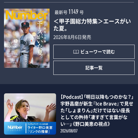
最新号
号
1149
＜甲子園総力特集＞エースがい
た夏。
2026年8月6日発売
ビューワーで読む
記事一覧
【Podcast】「明日以降もつのかな？」
宇野昌磨が新生『Ice Brave』で見せ
た「しょまりん」だけではない座長
としての矜持「凄すぎて言葉がな
い…」《野口美恵の視点》
2026/08/07