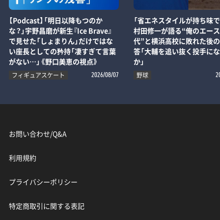
【Podcast】「明日以降もつのか
「省エネスタイルが持ち味で
な？」宇野昌磨が新生『Ice Brave』
村田修一が語る“俺のエー
で見せた「しょまりん」だけではな
代”と横浜高校に敗れた後
い座長としての矜持「凄すぎて言葉
答「大輔を追い抜く投手に
がない…」《野口美恵の視点》
か」
フィギュアスケート
野球
2026/08/07
2
お問い合わせ/Q&A
利用規約
プライバシーポリシー
特定商取引に関する表記