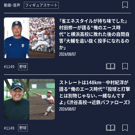
フィギュアスケート
動画・音声
「省エネスタイルが持ち味でした」
村田修一が語る“俺のエース時
代”と横浜高校に敗れた後の自問自
答「大輔を追い抜く投手になれるの
か」
2026/08/07
野球
#1149
ストレートは148km…中村紀洋が
語る“俺のエース時代”「投球と打撃
とは別物じゃない、一緒なんです
よ」《渋谷高校→近鉄バファローズ》
2026/08/07
野球
#1149