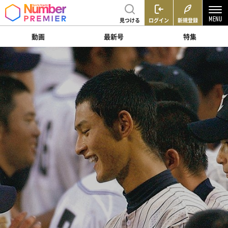
見つける
ログイン
新規登録
動画
最新号
特集