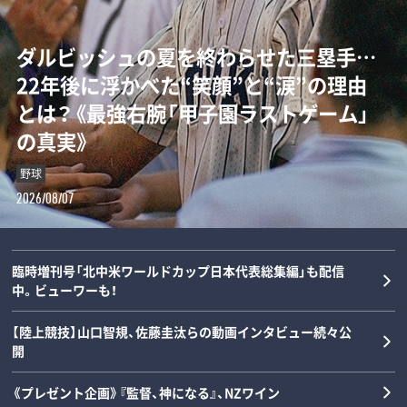
ダルビッシュの夏を終わらせた三塁手…
「女の子が男装して校内へ!?」荒木大輔と
【甲子園】横浜高校の“歴代最強エース”は
「Qちゃん、マジで何してんの！」高橋尚子
22年後に浮かべた“笑顔”と“涙”の理由
斎藤佑樹が語る甲子園フィーバーと“あ
誰なのか…松坂大輔と渡辺元智が語
の愛称を生んだ“裸にアルミホイル”と小
とは？《最強右腕「甲子園ラストゲーム」
の夏の匂い”「早実は横浜と同じタイプで
る“背番号1”の条件「人間的には丹波し
出義雄が書いた鬼メニュー「今日は日本
の真実》
した」《スペシャル対談》
かない」
記録が練習…」《浜田雅功の対談連載》
野球
野球
野球
陸上
2026/08/07
2026/08/06
2026/08/05
2026/08/05
臨時増刊号「北中米ワールドカップ日本代表総集編」も配信
中。ビューワーも！
【陸上競技】山口智規、佐藤圭汰らの動画インタビュー続々公
開
《プレゼント企画》『監督、神になる』、NZワイン