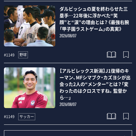
ダルビッシュの夏を終わらせた三
塁手…22年後に浮かべた“笑
顔”と“涙”の理由とは？《最強右腕
「甲子園ラストゲーム」の真実》
2026/08/07
野球
#1149
【アルビレックス新潟】J1復帰のキ
ーマン、MFシマブク・カズヨシが出
会った2人の“メンター”とは？「変
わったのはクロスですね。監督か
ら…」
2026/08/07
サッカー
#1149