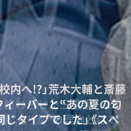
校内へ!?」荒木大輔と斎藤
何してんの！」高橋尚子の愛
持てる者”が直線でつなが
終わらせた三塁手…22
フィーバーと“あの夏の匂
の“歴代最強エース”は誰
ルミホイル”と小出義雄
とメッシの守備が思い出せ
顔”と“涙”の理由とは？
同じタイプでした」《スペ
と渡辺元智が語る“背番号
ー「今日は日本記録が練
の根っこ」とは？《W杯コ