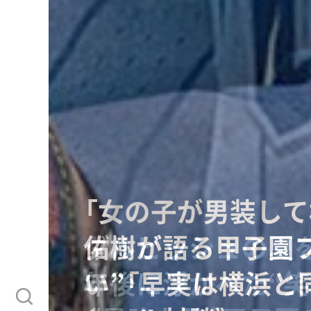
「女の子が男装して
「Qちゃん、マジで
“持たざる者”と“
ダルビッシュの夏を
佑樹が語る甲子園
【甲子園】横浜高校
称を生んだ“裸にア
る…カーボベルデ
年後に浮かべた“笑
い”「早実は横浜と
なのか…松坂大輔
が書いた鬼メニュ
てくれた「サッカー