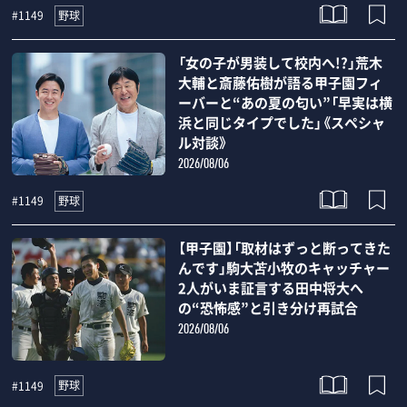
野球
#1149
「女の子が男装して校内へ!?」荒木
大輔と斎藤佑樹が語る甲子園フィ
ーバーと“あの夏の匂い”「早実は横
浜と同じタイプでした」《スペシャ
ル対談》
2026/08/06
野球
#1149
【甲子園】「取材はずっと断ってきた
んです」駒大苫小牧のキャッチャー
2人がいま証言する田中将大へ
の“恐怖感”と引き分け再試合
2026/08/06
野球
#1149