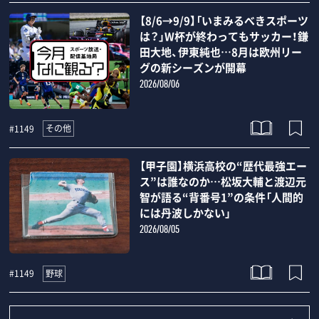
【8/6→9/9】「いまみるべきスポーツ
は？」W杯が終わってもサッカー！鎌
田大地、伊東純也…8月は欧州リー
グの新シーズンが開幕
2026/08/06
その他
#1149
【甲子園】横浜高校の“歴代最強エー
ス”は誰なのか…松坂大輔と渡辺元
智が語る“背番号1”の条件「人間的
には丹波しかない」
2026/08/05
野球
#1149