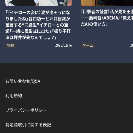
［目撃者の証言］私が見た王
「（イチローの姿に）涙が出そうにな
――藤崎智（ABEMA）「教え
りましたね」谷口功一と坪井智哉が
たAIの使い方」
証言する“同級生”イチローとの邂
逅「一緒に表彰式に出た」「振り子打
法は坪井が先なんでしょ？」
野球
ゲーム
2025/02/16
2
お問い合わせ/Q&A
利用規約
プライバシーポリシー
特定商取引に関する表記