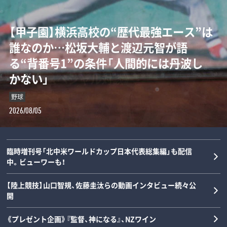
「女の子が男装して校内へ!?」荒木大輔と
【甲子園】横浜高校の“歴代最強エース”は
「Qちゃん、マジで何してんの！」高橋尚子
“持たざる者”と“持てる者”が直線でつ
斎藤佑樹が語る甲子園フィーバーと“あ
誰なのか…松坂大輔と渡辺元智が語
の愛称を生んだ“裸にアルミホイル”と小
ながる…カーボベルデとメッシの守備が
の夏の匂い”「早実は横浜と同じタイプで
る“背番号1”の条件「人間的には丹波し
出義雄が書いた鬼メニュー「今日は日本
思い出せてくれた「サッカーの根っこ」と
した」《スペシャル対談》
かない」
記録が練習…」《浜田雅功の対談連載》
は？《W杯コラム》
野球
野球
陸上
サッカー
2026/08/06
2026/08/05
2026/08/05
2026/08/04
臨時増刊号「北中米ワールドカップ日本代表総集編」も配信
中。ビューワーも！
【陸上競技】山口智規、佐藤圭汰らの動画インタビュー続々公
開
《プレゼント企画》『監督、神になる』、NZワイン