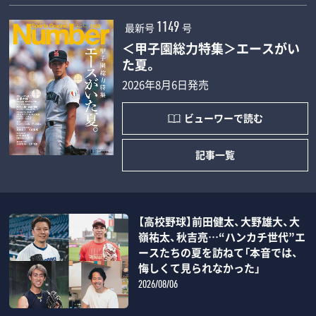
最新号
号
1149
＜甲子園総力特集＞エースがい
た夏。
2026年8月6日発売
ビューワーで読む
記事一覧
【高校野球】前田健太、大野雄大、大
嶺祐太、秋吉亮…“ハンカチ世代”エ
ースたちの夏を訪ねて「本音では、
悔しくて見られなかった」
2026/08/06