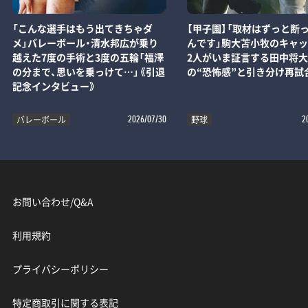
「こんな選手はもう出てきちゃダ
【甲子園】「取材はずっと断
メ」バレーボール・清水邦広が乗り
んです」駒大苫小牧のキャ
越えた7度の手術と3度の五輪「福澤
2人がいま証言する田中将
の分まで、思いを乗っけて…」《引退
の“恐怖感”と引き分け再試
記念インタビュー》
バレーボール
野球
2026/07/30
2
お問い合わせ/Q&A
利用規約
プライバシーポリシー
特定商取引に関する表記