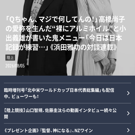
【甲子園】横浜高校の“歴代最強エース”は
「Qちゃん、マジで何してんの！」高橋尚子
“持たざる者”と“持てる者”が直線でつ
誰なのか…松坂大輔と渡辺元智が語
の愛称を生んだ“裸にアルミホイル”と小
ながる…カーボベルデとメッシの守備が
る“背番号1”の条件「人間的には丹波し
出義雄が書いた鬼メニュー「今日は日本
思い出せてくれた「サッカーの根っこ」と
かない」
記録が練習…」《浜田雅功の対談連載》
は？《W杯コラム》
野球
陸上
サッカー
2026/08/05
2026/08/05
2026/08/04
臨時増刊号「北中米ワールドカップ日本代表総集編」も配信
中。ビューワーも！
【陸上競技】山口智規、佐藤圭汰らの動画インタビュー続々公
開
《プレゼント企画》『監督、神になる』、NZワイン