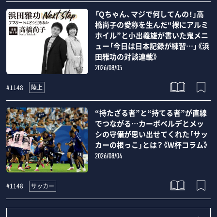
「Qちゃん、マジで何してんの！」高
橋尚子の愛称を生んだ“裸にアルミ
ホイル”と小出義雄が書いた鬼メニ
ュー「今日は日本記録が練習…」《浜
田雅功の対談連載》
2026/08/05
陸上
#1148
“持たざる者”と“持てる者”が直線
でつながる…カーボベルデとメッ
シの守備が思い出せてくれた「サッ
カーの根っこ」とは？《W杯コラム》
2026/08/04
サッカー
#1148