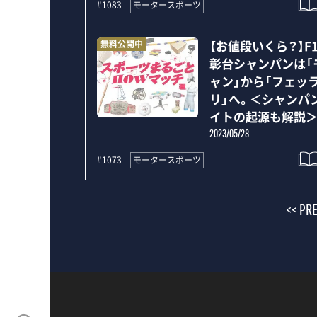
モータースポーツ
#1083
【お値段いくら？】F
無料公開中
彰台シャンパンは「
ャン」から「フェッ
リ」へ。＜シャンパ
イトの起源も解説
2023/05/28
モータースポーツ
#1073
<< PR