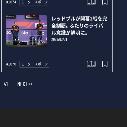
モータースポーツ
#1074
レッドブルが開幕2戦を完
全制覇。ふたりのライバ
ル意識が鮮明に。
2023/03/31
モータースポーツ
#1070
41
NEXT >>