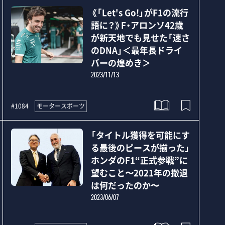
《「Let's Go!」がF1の流行
語に？》F・アロンソ42歳
が新天地でも見せた「速さ
のDNA」＜最年長ドライ
バーの煌めき＞
2023/11/13
モータースポーツ
#1084
「タイトル獲得を可能にす
る最後のピースが揃った」
ホンダのF1“正式参戦”に
望むこと〜2021年の撤退
は何だったのか〜
2023/06/07