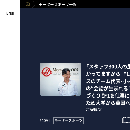
モータースポーツ一覧
「スタッフ300人の
かってますから」F
スのチーム代表・小
の“会話が生まれる
づくり《F1を仕事
ため大学から英国へ
2024/04/20
モータースポーツ
#1094