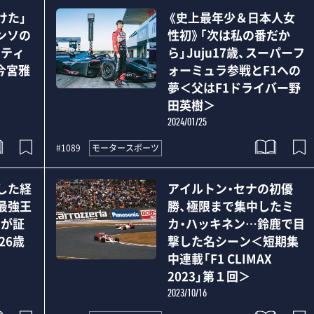
けた」
《史上最年少＆日本人女
ンソの
性初》「次は私の番だか
ーティ
ら」Juju17歳、スーパーフ
今宮雅
ォーミュラ参戦とF1への
》
夢＜父はF1ドライバー野
田英樹＞
2024/01/25
モータースポーツ
#1089
した経
アイルトン・セナの初優
最強王
勝、極限まで集中したミ
ンが証
カ・ハッキネン…鈴鹿で目
26歳
撃した名シーン＜短期集
中連載「F1 CLIMAX
2023」第１回＞
2023/10/16