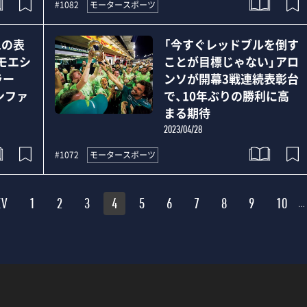
モータースポーツ
#1082
1の表
「今すぐレッドブルを倒す
モエシ
ことが目標じゃない」アロ
ラー
ンソが開幕3戦連続表彰台
ンファ
で、10年ぶりの勝利に高
＞
まる期待
2023/04/28
モータースポーツ
#1072
EV
1
2
3
4
5
6
7
8
9
10
…