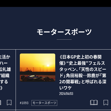
モータースポーツ
生活か
《日本GP史上初の春開
1ハー
催》“史上最強”フェルス
松礼雄
タッペン、「天性のスピー
”組織
ド」角田裕毅…鈴鹿が「第
にする
2の開幕戦」と呼ばれる深
》
いワケ
2024/04/03
モータースポーツ
#1093