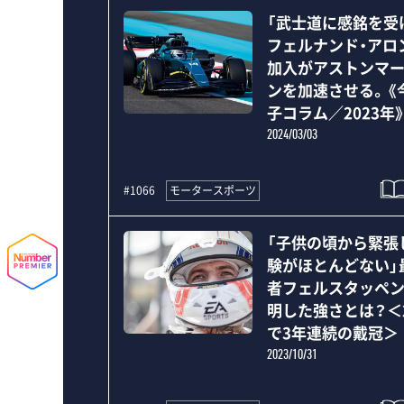
「武士道に感銘を受
フェルナンド・アロ
加入がアストンマ
ンを加速させる。《
子コラム／2023年
2024/03/03
モータースポーツ
#1066
「子供の頃から緊張
験がほとんどない」
者フェルスタッペ
明した強さとは？＜
で3年連続の戴冠＞
2023/10/31