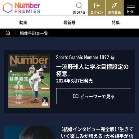
見つける
ログイン
新規登録
動画
最新号
特集
掲載号記事一覧
号
Sports Graphic Number 1092
一流野球人に学ぶ目標設定の
極意。
2024年3月7日発売
ビューワーで見る
【結婚インタビュー完全版】「生きて
いく楽しみが増える」大谷翔平が語