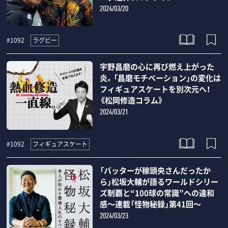
2024/03/20
ラグビー
#1092
宇野昌磨の心に再び燃え上がった
炎。「昌磨モチベーション」の変化は
フィギュアスケートを別次元へ！
《松岡修造コラム》
2024/03/21
フィギュアスケート
#1092
「バッターが稼頭央さんだったか
ら」松坂大輔が語るワールドシリー
ズ制覇と“100球の常識”への違和
感～連載「怪物秘録」第41回～
2024/03/23