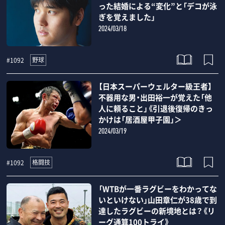
った結婚による“変化”と「デコが泳
ぎを覚えました」
2024/03/18
野球
#1092
【日本スーパーウェルター級王者】
不器用な男・出田裕一が覚えた「他
人に頼ること」《引退後復帰のきっ
かけは「居酒屋甲子園」＞
2024/03/19
格闘技
#1092
「WTBが一番ラグビーをわかってな
いといけない」山田章仁が38歳で到
達したラグビーの新境地とは？《リ
ーグ通算100トライ》