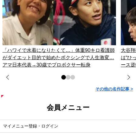
「ハワイで水着になりたくて…」体重90キロ看護師
大谷翔
がダイエット目的で始めたボクシングで人生激変…
は“ひ
アマ日本代表→30歳でプロボクサー転身
ース逆
その他の名作記事 >
会員メニュー
マイメニュー登録・ログイン