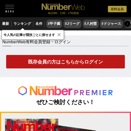
有料会員
毎日6時・11時・17時更新
最新
ランキング
名作
#甲子園
#Jリーグ
#八村塁
#ドジャース
#
〉
×
NumberWeb有料会員登録・ログイン
今人気の記事が競技ごとに探せます
NumberWeb有料会員登録・ログイン
既存会員の方はこちらからログイン
ぜひご検討ください！