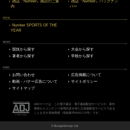
雑誌『Number』購読のご案
雑誌『Number』バックナン
内
バー
SPECIAL
Number SPORTS OF THE
YEAR
ARCHIVE
競技から探す
大会から探す
著者から探す
学校から探す
OTHERS
お問い合わせ
広告掲載について
動画・バナー広告について
サイトポリシー
サイトマップ
ABJマークは、この電子書店・電子書籍配信サービスが、著作
権者からコンテンツ使用許諾を得た正規版配信サービスである
ことを示す登録商標（登録番号6091713号）です。
© Bungeishunju Ltd.