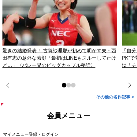
驚きの結婚発表！ 古賀紗理那が初めて明かす夫・西
「自分
田有志の意外な素顔「最初はLINEもスルーしてたけ
PK”
ど…」〈バレー界のビッグカップル秘話〉
は「チ
その他の名作記事 >
会員メニュー
マイメニュー登録・ログイン