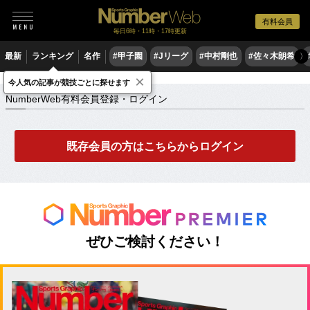
有料会員
毎日6時・11時・17時更新
最新
ランキング
名作
#甲子園
#Jリーグ
#中村剛也
#佐々木朗希
〉
×
NumberWeb有料会員登録・ログイン
今人気の記事が競技ごとに探せます
NumberWeb有料会員登録・ログイン
既存会員の方はこちらからログイン
ぜひご検討ください！