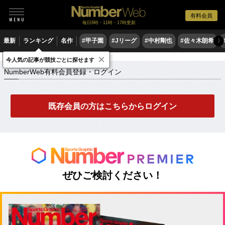
有料会員
毎日6時・11時・17時更新
最新
ランキング
名作
#甲子園
#Jリーグ
#中村剛也
#佐々木朗希
〉
×
NumberWeb有料会員登録・ログイン
今人気の記事が競技ごとに探せます
NumberWeb有料会員登録・ログイン
既存会員の方はこちらからログイン
ぜひご検討ください！