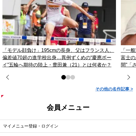
「モデル顔負け」195cmの長身、父はフランス人、
「一般
偏差値70超の進学校出身…異例ずくめの“慶應ボー
富士の
イ”五輪へ期待の陸上・豊田兼（21）とは何者か？
間”「
その他の名作記事 >
会員メニュー
マイメニュー登録・ログイン