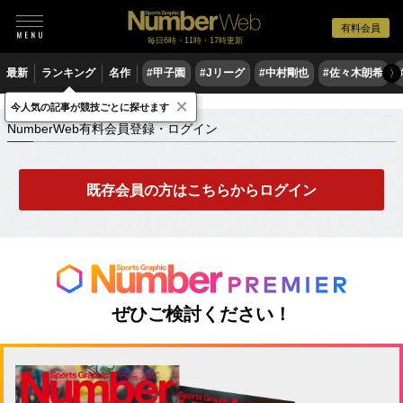
有料会員
毎日6時・11時・17時更新
最新
ランキング
名作
#甲子園
#Jリーグ
#中村剛也
#佐々木朗希
〉
×
NumberWeb有料会員登録・ログイン
今人気の記事が競技ごとに探せます
NumberWeb有料会員登録・ログイン
既存会員の方はこちらからログイン
ぜひご検討ください！