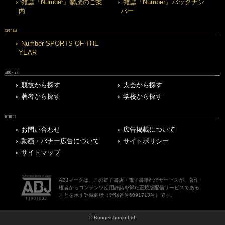
雑誌『Number』購読のご案
雑誌『Number』バックナン
内
バー
SPECIAL
Number SPORTS OF THE
YEAR
ARCHIVE
競技から探す
大会から探す
著者から探す
学校から探す
OTHERS
お問い合わせ
広告掲載について
動画・バナー広告について
サイトポリシー
サイトマップ
ABJマークは、この電子書店・電子書籍配信サービスが、著作
権者からコンテンツ使用許諾を得た正規版配信サービスである
ことを示す登録商標（登録番号6091713号）です。
© Bungeishunju Ltd.