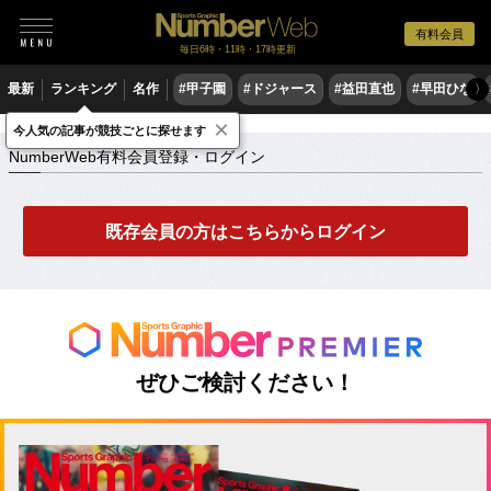
有料会員
毎日6時・11時・17時更新
最新
ランキング
名作
#甲子園
#ドジャース
#益田直也
#早田ひな
〉
×
NumberWeb有料会員登録・ログイン
今人気の記事が競技ごとに探せます
NumberWeb有料会員登録・ログイン
既存会員の方はこちらからログイン
ぜひご検討ください！