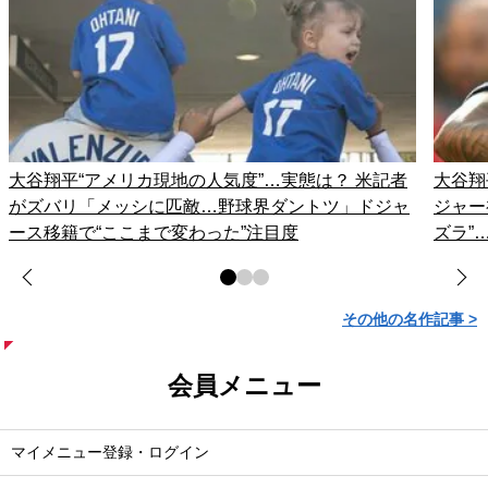
大谷翔平“アメリカ現地の人気度”…実態は？ 米記者
大谷翔
がズバリ「メッシに匹敵…野球界ダントツ」ドジャ
ジャー
ース移籍で“ここまで変わった”注目度
ズラ”
その他の名作記事 >
会員メニュー
マイメニュー登録・ログイン