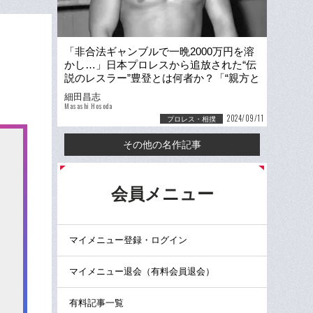
「非合法ギャンブルで一晩2000万円を溶
かし…」日本プロレスから追放された“伝
説のレスラー”豊登とは何者か？「“親方と
不仲説”…23歳で相撲界から消えた」
細田昌志
Masashi Hosoda
2024/09/11
プロレス・相撲
その他の名作記事
る
会員メニュー
マイメニュー登録・ログイン
マイメニュー退会（有料会員退会）
有料記事一覧