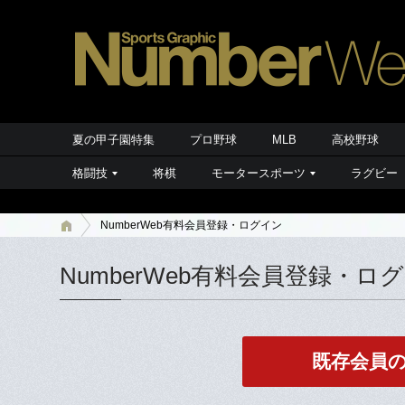
夏の甲子園特集
プロ野球
MLB
高校野球
格闘技
将棋
モータースポーツ
ラグビー
NumberWeb有料会員登録・ログイン
NumberWeb有料会員登録・ロ
既存会員