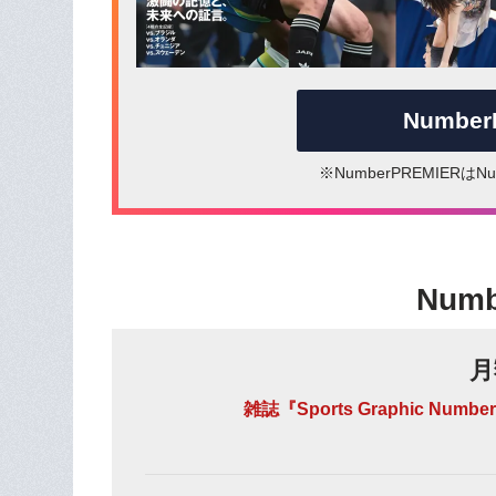
Numbe
※NumberPREMIER
Num
月
雑誌『Sports Graphic