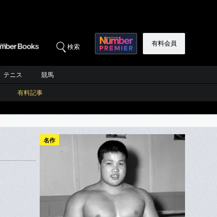
有料会員
検索
テニス
競馬
有料記事
名作