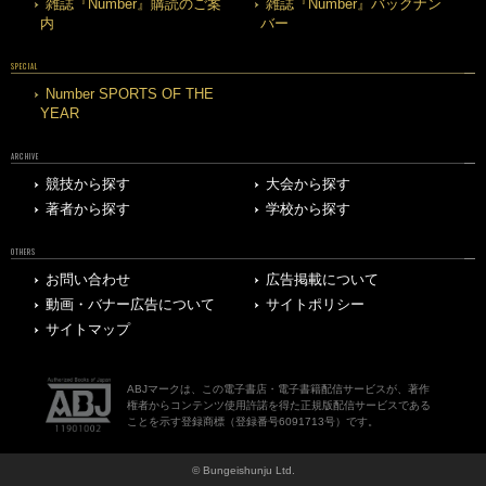
雑誌『Number』購読のご案
雑誌『Number』バックナン
内
バー
SPECIAL
Number SPORTS OF THE
YEAR
ARCHIVE
競技から探す
大会から探す
著者から探す
学校から探す
OTHERS
お問い合わせ
広告掲載について
動画・バナー広告について
サイトポリシー
サイトマップ
ABJマークは、この電子書店・電子書籍配信サービスが、著作
権者からコンテンツ使用許諾を得た正規版配信サービスである
ことを示す登録商標（登録番号6091713号）です。
© Bungeishunju Ltd.