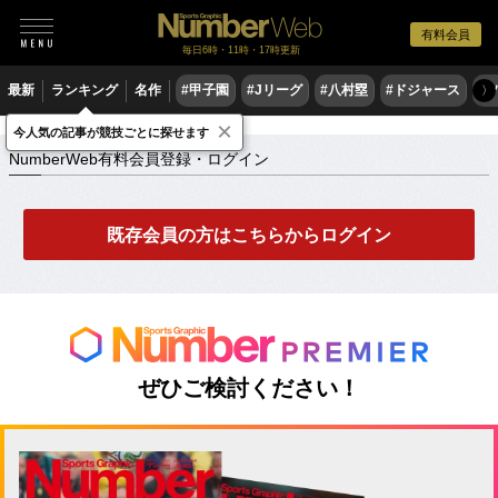
有料会員
毎日6時・11時・17時更新
最新
ランキング
名作
#甲子園
#Jリーグ
#八村塁
#ドジャース
#
〉
×
NumberWeb有料会員登録・ログイン
今人気の記事が競技ごとに探せます
NumberWeb有料会員登録・ログイン
既存会員の方はこちらからログイン
ぜひご検討ください！