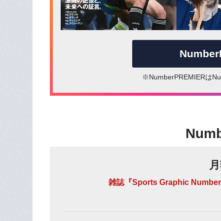
Numbe
※NumberPREMIER
Num
月
雑誌『Sports Graphic