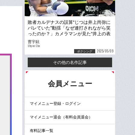
敗者カルデナスの誤算“じつは井上尚弥に
バレていた”動揺「なぜ連打されながら笑
ったのか？」カメラマンが見た“井上の表
情”「イーッと歯を…珍しい1枚」
曹宇鉉
Uhyon Cho
2025/05/09
ボクシング
その他の名作記事
る
会員メニュー
マイメニュー登録・ログイン
マイメニュー退会（有料会員退会）
有料記事一覧