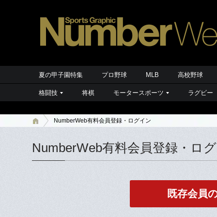
夏の甲子園特集
プロ野球
MLB
高校野球
格闘技
将棋
モータースポーツ
ラグビー
NumberWeb有料会員登録・ログイン
NumberWeb有料会員登録・ロ
既存会員