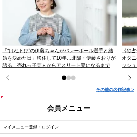
「“はねトび”の伊藤ちゃんがバレーボール選手と結
《独占
婚を決めた日」移住して10年…北陽・伊藤さおりが
オタニ
語る、売れっ子芸人からアスリート妻になるまで
ッシュ
その他の名作記事 >
会員メニュー
マイメニュー登録・ログイン