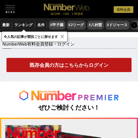
有料会員
毎日6時・11時・17時更新
最新
ランキング
名作
#甲子園
#Jリーグ
#八村塁
#ドジャース
#
〉
×
NumberWeb有料会員登録・ログイン
今人気の記事が競技ごとに探せます
NumberWeb有料会員登録・ログイン
既存会員の方はこちらからログイン
ぜひご検討ください！