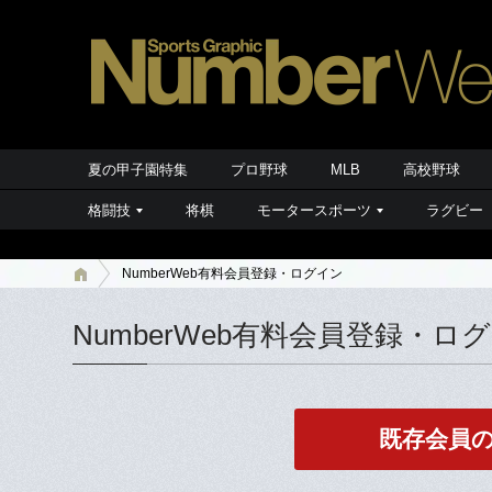
夏の甲子園特集
プロ野球
MLB
高校野球
格闘技
将棋
モータースポーツ
ラグビー
NumberWeb有料会員登録・ログイン
NumberWeb有料会員登録・ロ
既存会員