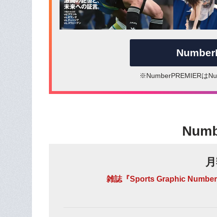
Numbe
※NumberPREMIER
Num
月
雑誌『Sports Graphic