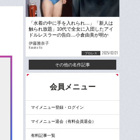
「水着の中に手を入れられ…」「新人は
触られ放題」10代で全女に入団したアイ
ドルレスラーの告白…小倉由美が明か
す、過酷な“長与千種の付き人”時代
伊藤雅奈子
Kanako Ito
2025/02/21
プロレス
その他の名作記事
る
会員メニュー
マイメニュー登録・ログイン
マイメニュー退会（有料会員退会）
有料記事一覧