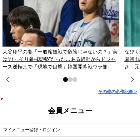
大谷翔平の妻「一般席観戦で危険じゃないの？」実
なびく
は“ひっそり厳戒態勢”だった…ある騒動からドジャ
園初出
ース逆転まで「現地で目撃」韓国開幕戦ウラ側
さ 元
その他の名作記事 >
会員メニュー
マイメニュー登録・ログイン