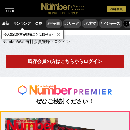
有料会員
毎日6時・11時・17時更新
最新
ランキング
名作
#甲子園
#Jリーグ
#八村塁
#ドジャース
#
〉
×
NumberWeb有料会員登録・ログイン
今人気の記事が競技ごとに探せます
NumberWeb有料会員登録・ログイン
既存会員の方はこちらからログイン
ぜひご検討ください！