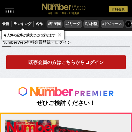
有料会員
毎日6時・11時・17時更新
最新
ランキング
名作
#甲子園
#Jリーグ
#八村塁
#ドジャース
#
〉
×
NumberWeb有料会員登録・ログイン
今人気の記事が競技ごとに探せます
NumberWeb有料会員登録・ログイン
既存会員の方はこちらからログイン
ぜひご検討ください！