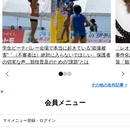
学生ビーチバレー会場で本当に起きている“盗撮被
「レオ
害”「（不審者は）絶対に入らないでほしい」保護者
事件化
の切実な声…競技普及のための“課題”とは
策「観
その他の名作記事 >
会員メニュー
マイメニュー登録・ログイン