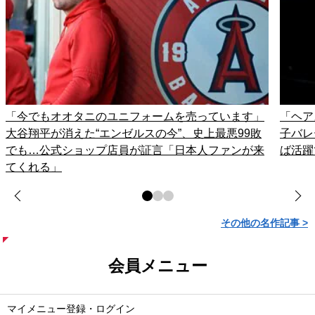
「今でもオオタニのユニフォームを売っています」
「ヘア
大谷翔平が消えた“エンゼルスの今”、史上最悪99敗
子バレ
でも…公式ショップ店員が証言「日本人ファンが来
ば活躍
てくれる」
その他の名作記事 >
会員メニュー
マイメニュー登録・ログイン