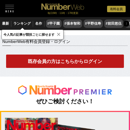
有料会員
毎日6時・11時・17時更新
最新
ランキング
名作
#甲子園
#張本智和
#平野佳寿
#前田悠伍
#
〉
×
NumberWeb有料会員登録・ログイン
今人気の記事が競技ごとに探せます
NumberWeb有料会員登録・ログイン
既存会員の方はこちらからログイン
ぜひご検討ください！