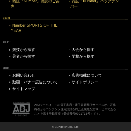
雑誌『Number』購読のご案
雑誌『Number』バックナン
内
バー
SPECIAL
Number SPORTS OF THE
YEAR
ARCHIVE
競技から探す
大会から探す
著者から探す
学校から探す
OTHERS
お問い合わせ
広告掲載について
動画・バナー広告について
サイトポリシー
サイトマップ
ABJマークは、この電子書店・電子書籍配信サービスが、著作
権者からコンテンツ使用許諾を得た正規版配信サービスである
ことを示す登録商標（登録番号6091713号）です。
© Bungeishunju Ltd.