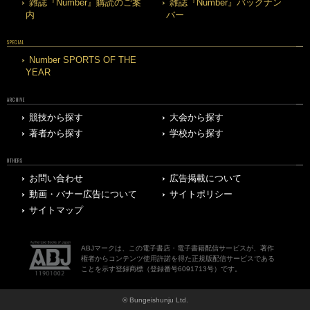
雑誌『Number』購読のご案
雑誌『Number』バックナン
内
バー
SPECIAL
Number SPORTS OF THE
YEAR
ARCHIVE
競技から探す
大会から探す
著者から探す
学校から探す
OTHERS
お問い合わせ
広告掲載について
動画・バナー広告について
サイトポリシー
サイトマップ
ABJマークは、この電子書店・電子書籍配信サービスが、著作
権者からコンテンツ使用許諾を得た正規版配信サービスである
ことを示す登録商標（登録番号6091713号）です。
© Bungeishunju Ltd.