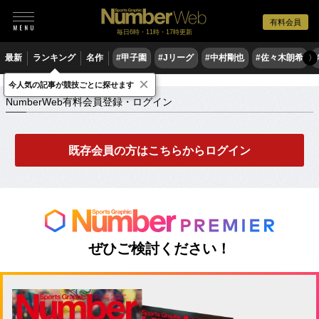
有料会員
毎日6時・11時・17時更新
最新
ランキング
名作
#甲子園
#Jリーグ
#中村剛也
#佐々木朗希
〉
×
NumberWeb有料会員登録・ログイン
今人気の記事が競技ごとに探せます
NumberWeb有料会員登録・ログイン
既存会員の方はこちらからログイン
ぜひご検討ください！