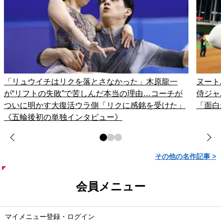
「リュウイチはリクを落とさなかった」木原龍一
ヌート
が“リフトの失敗”で苦しんだ本当の理由…コーチが
侍ジャ
ついに明かす大復活ウラ側「リクに感銘を受けた」
「面白
《五輪後初の単独インタビュー》
その他の名作記事 >
会員メニュー
マイメニュー登録・ログイン