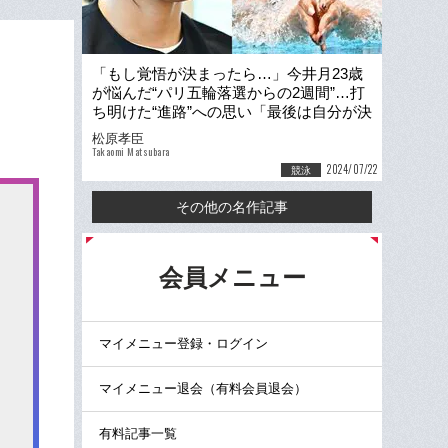
「もし覚悟が決まったら…」今井月23歳
が悩んだ“パリ五輪落選からの2週間”…打
ち明けた“進路”への思い「最後は自分が決
めることなので」
松原孝臣
Takaomi Matsubara
2024/07/22
競泳
その他の名作記事
る
会員メニュー
マイメニュー登録・ログイン
マイメニュー退会（有料会員退会）
有料記事一覧