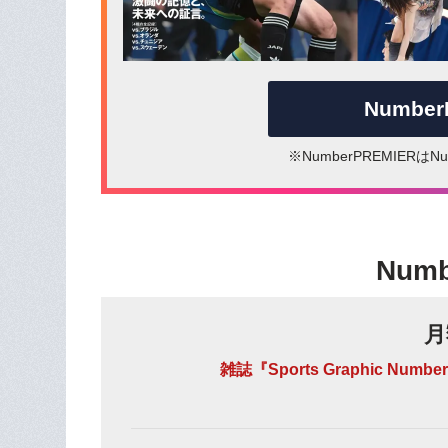
Numbe
※NumberPREMIER
Num
月
雑誌『Sports Graphic