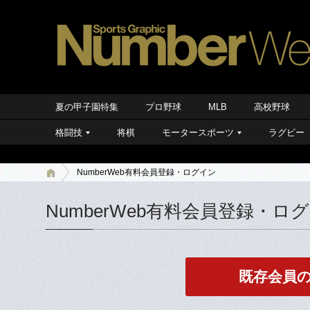
夏の甲子園特集
プロ野球
MLB
高校野球
格闘技
将棋
モータースポーツ
ラグビー
NumberWeb有料会員登録・ログイン
NumberWeb有料会員登録・ロ
既存会員