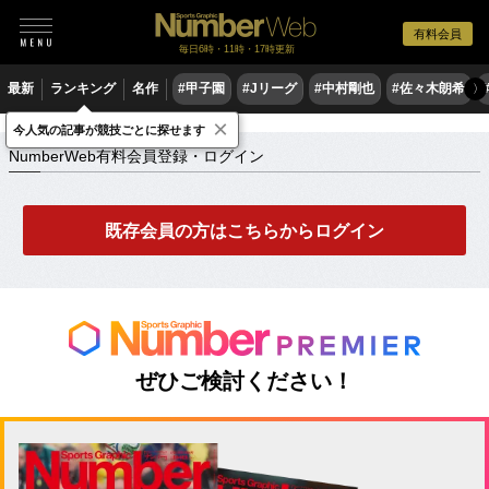
有料会員
毎日6時・11時・17時更新
最新
ランキング
名作
#甲子園
#Jリーグ
#中村剛也
#佐々木朗希
〉
×
NumberWeb有料会員登録・ログイン
今人気の記事が競技ごとに探せます
NumberWeb有料会員登録・ログイン
既存会員の方はこちらからログイン
ぜひご検討ください！