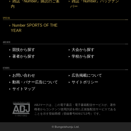
雑誌『Number』購読のご案
雑誌『Number』バックナン
内
バー
SPECIAL
Number SPORTS OF THE
YEAR
ARCHIVE
競技から探す
大会から探す
著者から探す
学校から探す
OTHERS
お問い合わせ
広告掲載について
動画・バナー広告について
サイトポリシー
サイトマップ
ABJマークは、この電子書店・電子書籍配信サービスが、著作
権者からコンテンツ使用許諾を得た正規版配信サービスである
ことを示す登録商標（登録番号6091713号）です。
© Bungeishunju Ltd.