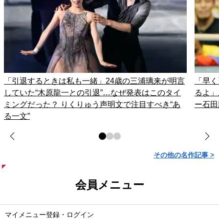
「引退するときは私も一緒」24歳の三浦璃来が明言
「早く
していた“木原龍一との引退”…なぜ発表はこのタイ
るよ」
ミングだった？ りくりゅう声明文で注目すべき“あ
ー石田
る一文”
その他の名作記事 >
会員メニュー
マイメニュー登録・ログイン