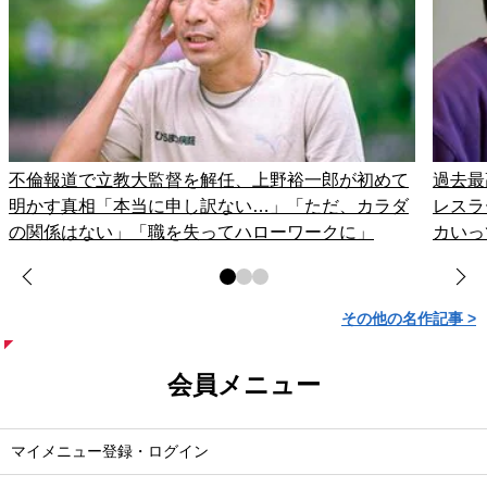
不倫報道で立教大監督を解任、上野裕一郎が初めて
過去最
明かす真相「本当に申し訳ない…」「ただ、カラダ
レスラ
の関係はない」「職を失ってハローワークに」
カいっ
その他の名作記事 >
会員メニュー
マイメニュー登録・ログイン