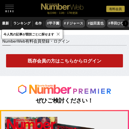
有料会員
毎日6時・11時・17時更新
最新
ランキング
名作
#甲子園
#ドジャース
#益田直也
#早田ひな
〉
×
NumberWeb有料会員登録・ログイン
今人気の記事が競技ごとに探せます
NumberWeb有料会員登録・ログイン
既存会員の方はこちらからログイン
ぜひご検討ください！