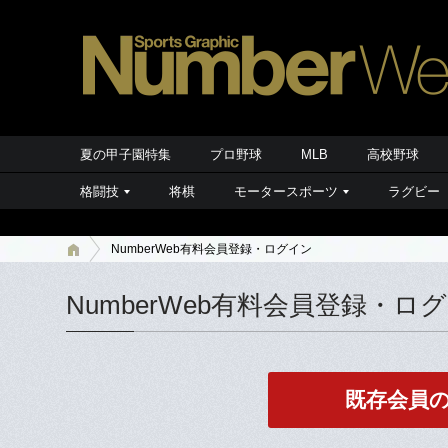
夏の甲子園特集
プロ野球
MLB
高校野球
格闘技
将棋
モータースポーツ
ラグビー
NumberWeb有料会員登録・ログイン
NumberWeb有料会員登録・ロ
既存会員