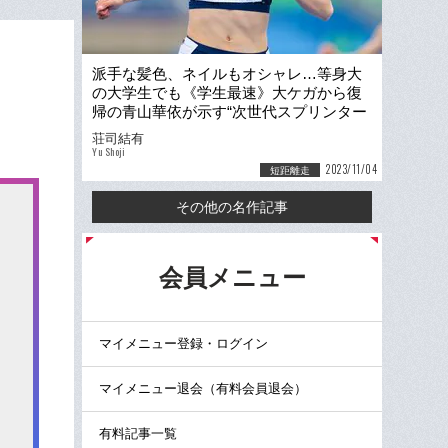
派手な髪色、ネイルもオシャレ…等身大
の大学生でも《学生最速》大ケガから復
帰の青山華依が示す“次世代スプリンター
像”「来年は髪もバチバチに…」
荘司結有
Yu Shoji
2023/11/04
短距離走
その他の名作記事
る
会員メニュー
マイメニュー登録・ログイン
マイメニュー退会（有料会員退会）
有料記事一覧