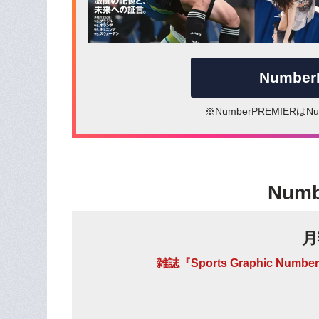
Numbe
※NumberPREMIER
Num
月
雑誌『Sports Graphic