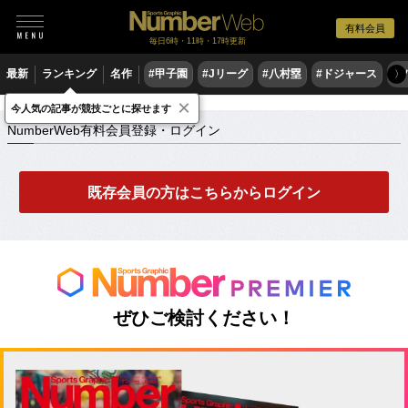
有料会員
毎日6時・11時・17時更新
最新
ランキング
名作
#甲子園
#Jリーグ
#八村塁
#ドジャース
#
〉
×
NumberWeb有料会員登録・ログイン
今人気の記事が競技ごとに探せます
NumberWeb有料会員登録・ログイン
既存会員の方はこちらからログイン
ぜひご検討ください！