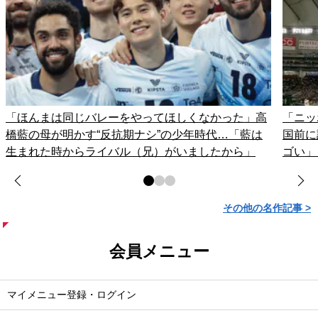
「ほんまは同じバレーをやってほしくなかった」高
「ニッ
橋藍の母が明かす“反抗期ナシ”の少年時代…「藍は
国前に
生まれた時からライバル（兄）がいましたから」
ゴい」
その他の名作記事 >
会員メニュー
マイメニュー登録・ログイン