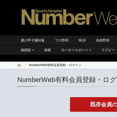
夏の甲子園特集
プロ野球
MLB
高校野球
格闘技
将棋
モータースポーツ
ラグビー
NumberWeb有料会員登録・ログイン
NumberWeb有料会員登録・ロ
既存会員