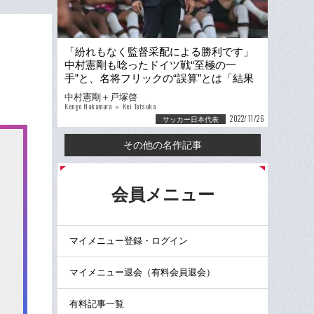
「紛れもなく監督采配による勝利です」
中村憲剛も唸ったドイツ戦“至極の一
手”と、名将フリックの“誤算”とは「結果
論にはなりますが…」
中村憲剛＋戸塚啓
Kengo Nakamura ＋ Kei Totsuka
2022/11/26
サッカー日本代表
その他の名作記事
る
会員メニュー
マイメニュー登録・ログイン
マイメニュー退会（有料会員退会）
有料記事一覧