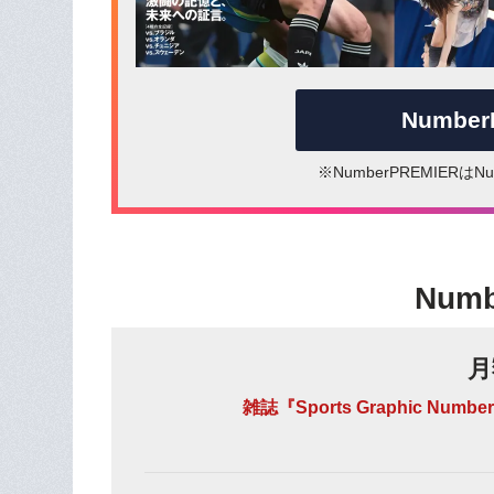
Numbe
※NumberPREMIER
Num
月
雑誌『Sports Graphic