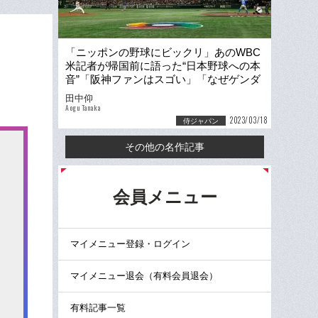
「ニッポンの野球にビックリ」あのWBC
米記者が帰国前に語った“日本野球への本
音”「阪神ファンはスゴい」「なぜゲンダ
は“トヨタ出身”なの？」
田中仰
Aogu Tanaka
2023/03/18
侍ジャパン
その他の名作記事
る
会員メニュー
マイメニュー登録・ログイン
マイメニュー退会（有料会員退会）
有料記事一覧