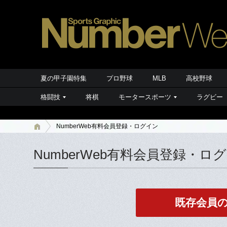
夏の甲子園特集
プロ野球
MLB
高校野球
格闘技
将棋
モータースポーツ
ラグビー
NumberWeb有料会員登録・ログイン
NumberWeb有料会員登録・ロ
既存会員