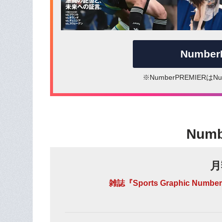
Numbe
※NumberPREMIER
Num
月
雑誌『Sports Graphic