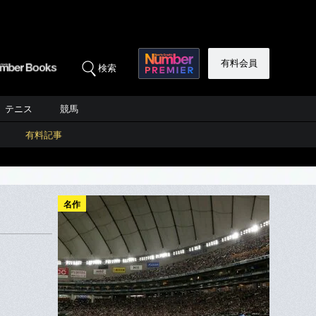
有料会員
検索
テニス
競馬
有料記事
名作