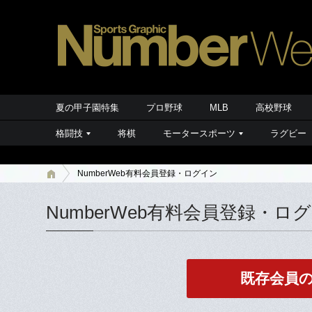
夏の甲子園特集
プロ野球
MLB
高校野球
格闘技
将棋
モータースポーツ
ラグビー
NumberWeb有料会員登録・ログイン
NumberWeb有料会員登録・ロ
既存会員