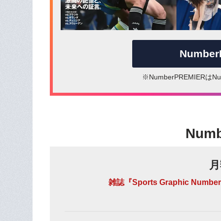
Numbe
※NumberPREMIER
Num
月
雑誌『Sports Graphic