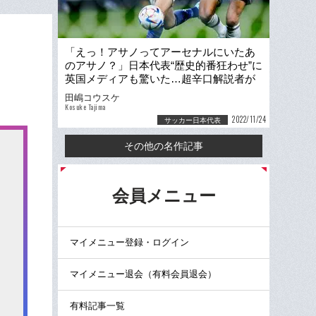
「えっ！アサノってアーセナルにいたあ
のアサノ？」日本代表“歴史的番狂わせ”に
英国メディアも驚いた…超辛口解説者が
絶賛「モリヤスは素晴らしい」
田嶋コウスケ
Kosuke Tajima
2022/11/24
サッカー日本代表
その他の名作記事
る
会員メニュー
マイメニュー登録・ログイン
マイメニュー退会（有料会員退会）
有料記事一覧