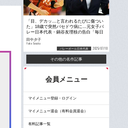
「目、デカッ…と言われるたびに傷つい
た」18歳で突然バセドウ病に…元女子バ
レー日本代表・鍋谷友理枝の告白「毎日
薬を飲み続けてました」
田中夕子
Yuko Tanaka
2025/07/10
バレーボール日本代表
その他の名作記事
る
会員メニュー
マイメニュー登録・ログイン
マイメニュー退会（有料会員退会）
有料記事一覧