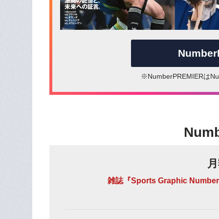
Numbe
※NumberPREMIER
Num
月
雑誌『Sports Graphic