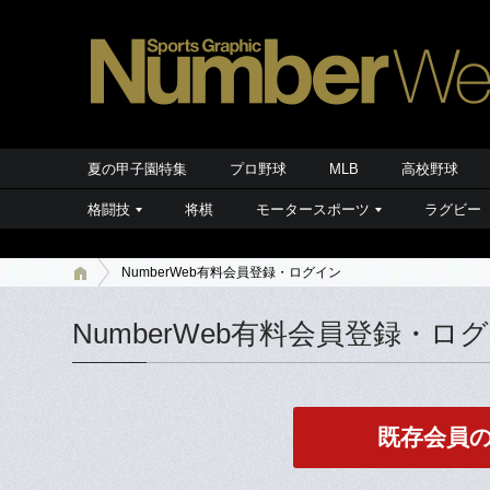
夏の甲子園特集
プロ野球
MLB
高校野球
格闘技
将棋
モータースポーツ
ラグビー
NumberWeb有料会員登録・ログイン
NumberWeb有料会員登録・ロ
既存会員