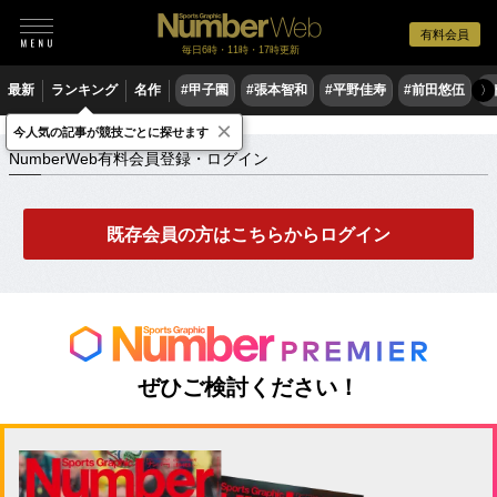
有料会員
毎日6時・11時・17時更新
最新
ランキング
名作
#甲子園
#張本智和
#平野佳寿
#前田悠伍
#
〉
×
NumberWeb有料会員登録・ログイン
今人気の記事が競技ごとに探せます
NumberWeb有料会員登録・ログイン
既存会員の方はこちらからログイン
ぜひご検討ください！