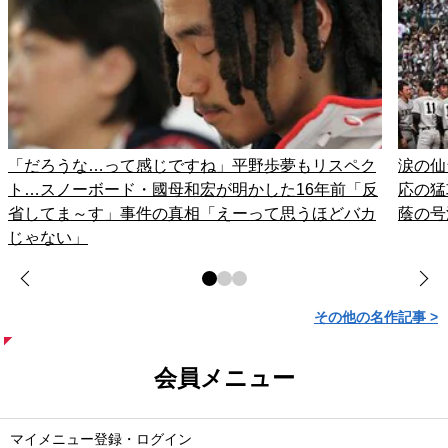
「だろうな…って感じですね」平野歩夢もリスペク
涙の仙
ト…スノーボード・國母和宏が明かした16年前「反
応の猛
省してま～す」事件の真相「えーって思うほどバカ
蔭の号
じゃない」
その他の名作記事 >
会員メニュー
マイメニュー登録・ログイン