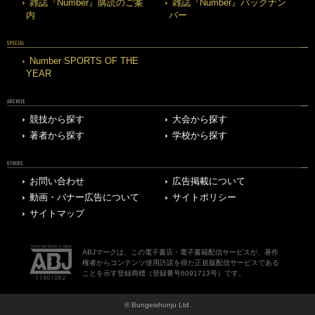
雑誌『Number』購読のご案
雑誌『Number』バックナン
内
バー
SPECIAL
Number SPORTS OF THE
YEAR
ARCHIVE
競技から探す
大会から探す
著者から探す
学校から探す
OTHERS
お問い合わせ
広告掲載について
動画・バナー広告について
サイトポリシー
サイトマップ
ABJマークは、この電子書店・電子書籍配信サービスが、著作
権者からコンテンツ使用許諾を得た正規版配信サービスである
ことを示す登録商標（登録番号6091713号）です。
© Bungeishunju Ltd.