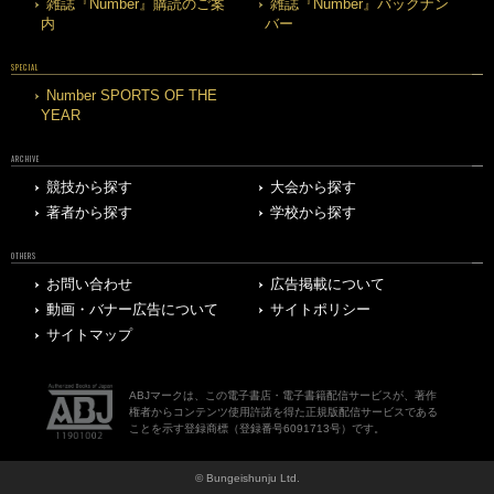
雑誌『Number』購読のご案
雑誌『Number』バックナン
内
バー
SPECIAL
Number SPORTS OF THE
YEAR
ARCHIVE
競技から探す
大会から探す
著者から探す
学校から探す
OTHERS
お問い合わせ
広告掲載について
動画・バナー広告について
サイトポリシー
サイトマップ
ABJマークは、この電子書店・電子書籍配信サービスが、著作
権者からコンテンツ使用許諾を得た正規版配信サービスである
ことを示す登録商標（登録番号6091713号）です。
© Bungeishunju Ltd.