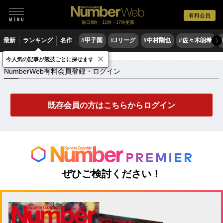
有料会員
毎日6時・11時・17時更新
最新
ランキング
名作
#甲子園
#Jリーグ
#中村剛也
#佐々木朗希
〉
×
NumberWeb有料会員登録・ログイン
今人気の記事が競技ごとに探せます
NumberWeb有料会員登録・ログイン
既存会員の方はこちらからログイン
ぜひご検討ください！