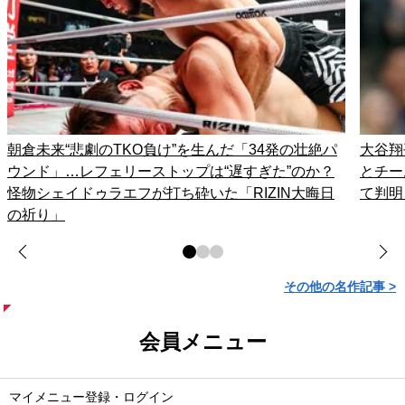
朝倉未来“悲劇のTKO負け”を生んだ「34発の壮絶パ
大谷翔
ウンド」…レフェリーストップは“遅すぎた”のか？
とチー
怪物シェイドゥラエフが打ち砕いた「RIZIN大晦日
て判明
の祈り」
その他の名作記事 >
会員メニュー
マイメニュー登録・ログイン