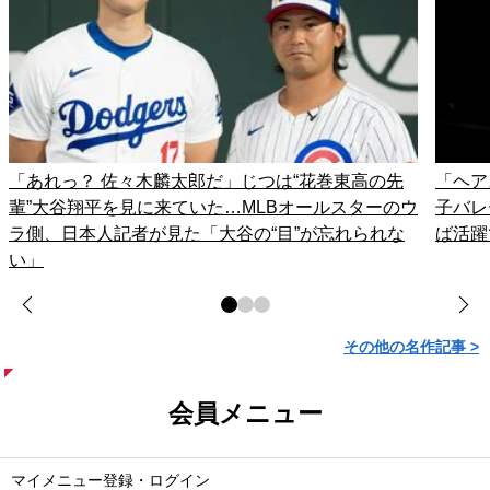
「あれっ？ 佐々木麟太郎だ」じつは“花巻東高の先
「ヘア
輩”大谷翔平を見に来ていた…MLBオールスターのウ
子バレ
ラ側、日本人記者が見た「大谷の“目”が忘れられな
ば活躍
い」
その他の名作記事 >
会員メニュー
マイメニュー登録・ログイン