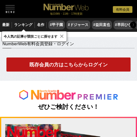
有料会員
毎日6時・11時・17時更新
最新
ランキング
名作
#甲子園
#ドジャース
#益田直也
#早田ひな
〉
×
NumberWeb有料会員登録・ログイン
今人気の記事が競技ごとに探せます
NumberWeb有料会員登録・ログイン
既存会員の方はこちらからログイン
ぜひご検討ください！