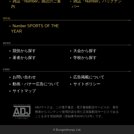
雑誌『Number』購読のご案
雑誌『Number』バックナン
内
バー
SPECIAL
Number SPORTS OF THE
YEAR
ARCHIVE
競技から探す
大会から探す
著者から探す
学校から探す
OTHERS
お問い合わせ
広告掲載について
動画・バナー広告について
サイトポリシー
サイトマップ
ABJマークは、この電子書店・電子書籍配信サービスが、著作
権者からコンテンツ使用許諾を得た正規版配信サービスである
ことを示す登録商標（登録番号6091713号）です。
© Bungeishunju Ltd.