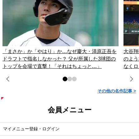
「まさか」か「やはり」か…なぜ慶大・清原正吾を
大谷翔
ドラフトで指名しなかった？ 父が所属した3球団の
のよう
トップを会場で直撃！「それはちょっと…」
なくロ
その他の名作記事 >
会員メニュー
マイメニュー登録・ログイン