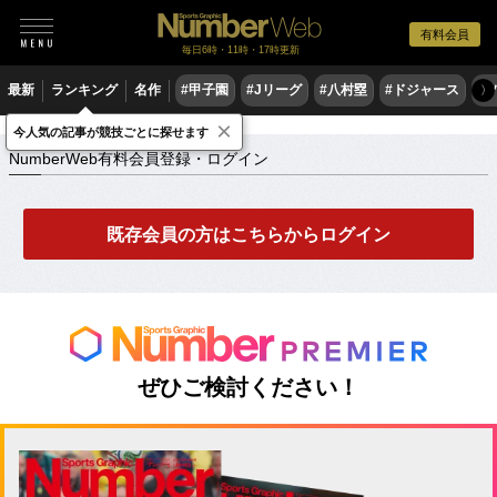
有料会員
毎日6時・11時・17時更新
最新
ランキング
名作
#甲子園
#Jリーグ
#八村塁
#ドジャース
#
〉
×
NumberWeb有料会員登録・ログイン
今人気の記事が競技ごとに探せます
NumberWeb有料会員登録・ログイン
既存会員の方はこちらからログイン
ぜひご検討ください！