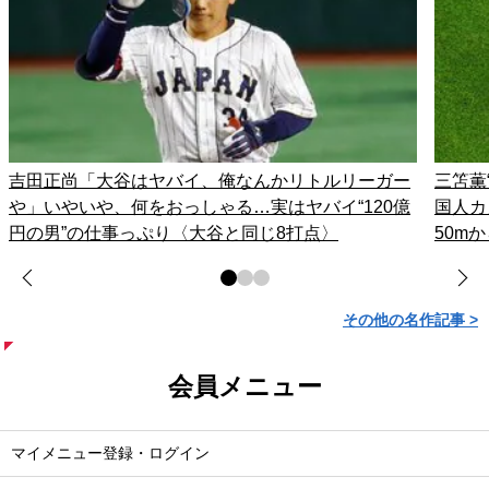
吉田正尚「大谷はヤバイ、俺なんかリトルリーガー
三笘薫
や」いやいや、何をおっしゃる…実はヤバイ“120億
国人カ
円の男”の仕事っぷり〈大谷と同じ8打点〉
50m
その他の名作記事 >
会員メニュー
マイメニュー登録・ログイン