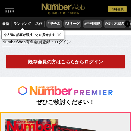
有料会員
毎日6時・11時・17時更新
最新
ランキング
名作
#甲子園
#Jリーグ
#中村剛也
#佐々木朗希
〉
×
NumberWeb有料会員登録・ログイン
今人気の記事が競技ごとに探せます
NumberWeb有料会員登録・ログイン
既存会員の方はこちらからログイン
ぜひご検討ください！