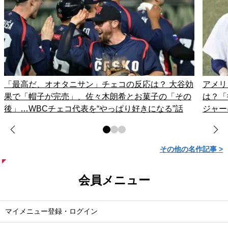
「最高だ、オオタニサン」チェコの反応は？ 大谷効
アメリ
果で「帽子が完売」、佐々木朗希とお菓子の「その
は？「
後」…WBCチェコ代表を“やっぱり好きになる”話
ジャー
その他の名作記事 >
会員メニュー
マイメニュー登録・ログイン