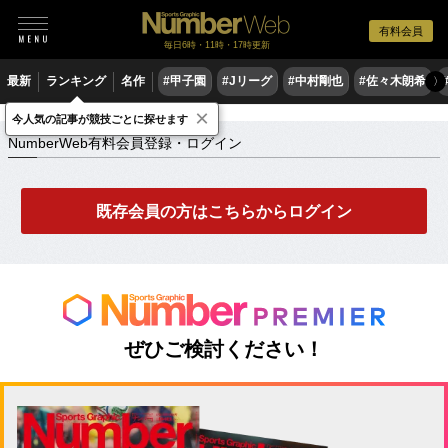
有料会員
毎日6時・11時・17時更新
最新
ランキング
名作
#甲子園
#Jリーグ
#中村剛也
#佐々木朗希
〉
×
NumberWeb有料会員登録・ログイン
今人気の記事が競技ごとに探せます
NumberWeb有料会員登録・ログイン
既存会員の方はこちらからログイン
ぜひご検討ください！